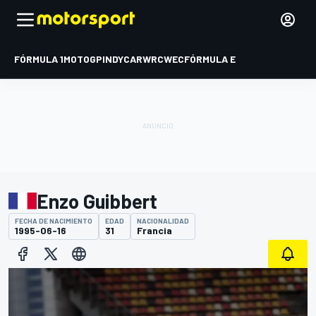
FÓRMULA 1
MOTOGP
INDYCAR
WRC
WEC
FÓRMULA E
Enzo Guibbert
FECHA DE NACIMIENTO
EDAD
NACIONALIDAD
1995-06-16
31
Francia