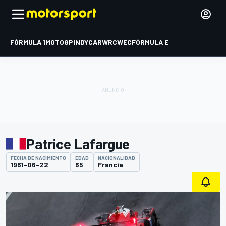
FÓRMULA 1
MOTOGP
INDYCAR
WRC
WEC
FÓRMULA E
Patrice Lafargue
FECHA DE NACIMIENTO
EDAD
NACIONALIDAD
1961-06-22
65
Francia