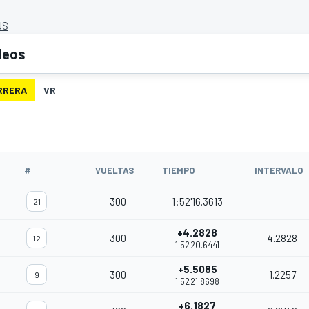
US
deos
RRERA
VR
#
VUELTAS
TIEMPO
INTERVALO
300
1:52'16.3613
21
+4.2828
300
4.2828
12
1:52'20.6441
+5.5085
300
1.2257
9
1:52'21.8698
+6.1827