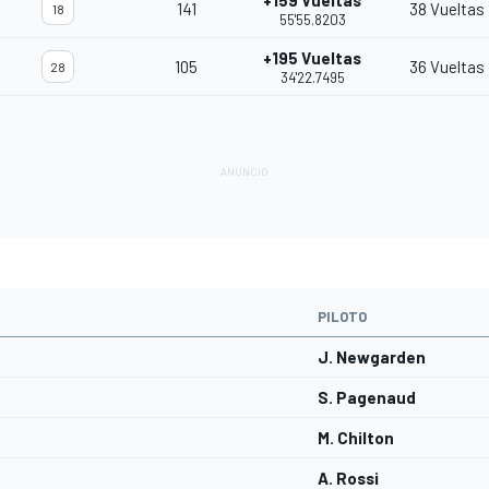
+159 Vueltas
141
38 Vueltas
18
55'55.8203
+195 Vueltas
105
36 Vueltas
28
34'22.7495
PILOTO
J. Newgarden
S. Pagenaud
M. Chilton
A. Rossi