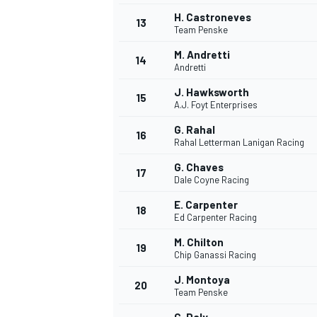
H. Castroneves
13
Team Penske
M. Andretti
14
Andretti
J. Hawksworth
15
A.J. Foyt Enterprises
G. Rahal
16
Rahal Letterman Lanigan Racing
G. Chaves
17
Dale Coyne Racing
E. Carpenter
18
Ed Carpenter Racing
M. Chilton
19
Chip Ganassi Racing
J. Montoya
20
Team Penske