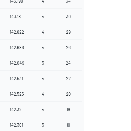
143.198
4
34
143.18
4
30
142.822
4
29
142.686
4
26
142.649
5
24
142.531
4
22
142.525
4
20
142.32
4
19
142.301
5
18