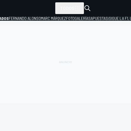
TODOS
ADOS
FERNANDO ALONSO
MARC MÁRQUEZ
FOTOGALERÍAS
APUESTAS
¡SIGUE LA F1,
P