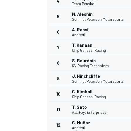
4
Team Penske
M. Aleshin
5
Schmidt Peterson Motorsports
A. Rossi
6
Andretti
T. Kanaan
7
Chip Ganassi Racing
S. Bourdais
8
KV Racing Technology
J. Hinchcliffe
9
Schmidt Peterson Motorsports
C. Kimball
10
Chip Ganassi Racing
T. Sato
11
A.J. Foyt Enterprises
C. Muñoz
12
Andretti