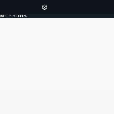
Haz que tu voz se escuche
comentando los artículos
 ÚNETE Y PARTICIPA!
INICIAR SESIÓN
EDICIÓN
ESPAÑA