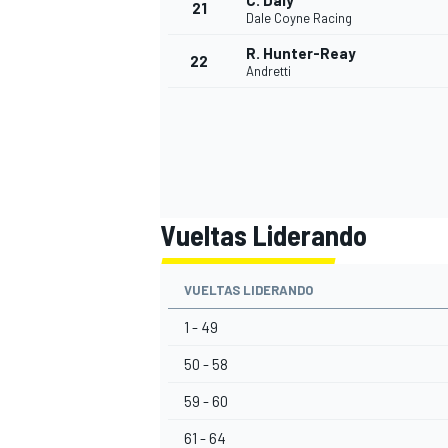
C. Daly
21
Dale Coyne Racing
R. Hunter-Reay
22
Andretti
Vueltas Liderando
MÁS CATEGORÍAS
VUELTAS LIDERANDO
1 - 49
50 - 58
59 - 60
61 - 64