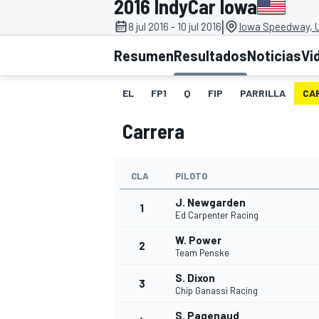
2016 IndyCar Iowa
|
8 jul 2016 - 10 jul 2016
Iowa Speedway, 
INDYCAR
WRC
Resumen
Resultados
Noticias
Vi
EL
FP1
Q
FIP
PARRILLA
CA
Carrera
CLA
PILOTO
J. Newgarden
1
Ed Carpenter Racing
W. Power
2
WEC
FÓRMULA E
Team Penske
S. Dixon
3
Chip Ganassi Racing
S. Pagenaud