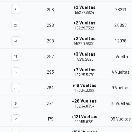
+2 Vueltas
298
7.8210
3
1:52'27.6624
+2 Vueltas
298
2.0898
27
1:52'29.7522
+2 Vueltas
298
1.2078
41
1:52'30.9600
+3 Vueltas
297
1 Vuelta
15
1:52'17.2826
+7 Vueltas
293
4 Vueltas
19
1:52'25.5470
+16 Vueltas
284
9 Vueltas
20
1:52'34.3399
+26 Vueltas
274
10 Vueltas
8
1:52'34.8394
+121 Vueltas
179
95 Vueltas
2
1:10'55.9281