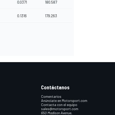
0.0371
180.587
0.1316
179.263
Contáctanos
Comentarios
Anúnciate en Motorsport.com
Contacta con el equipo
sales@motorsport.com
650 Madison Avenue,