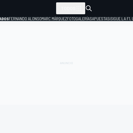
TODOS
ADOS
FERNANDO ALONSO
MARC MÁRQUEZ
FOTOGALERÍAS
APUESTAS
¡SIGUE LA F1,
P