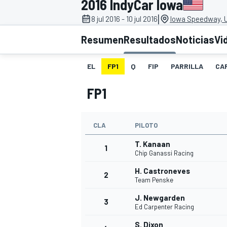
2016 IndyCar Iowa
|
8 jul 2016 - 10 jul 2016
Iowa Speedway, 
INDYCAR
WRC
Resumen
Resultados
Noticias
Vi
EL
FP1
Q
FIP
PARRILLA
CA
FP1
CLA
PILOTO
T. Kanaan
1
Chip Ganassi Racing
H. Castroneves
2
WEC
FÓRMULA E
Team Penske
J. Newgarden
3
Ed Carpenter Racing
S. Dixon