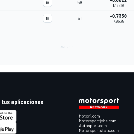
+0.6022
58
19
17.8219
+0.7338
51
18
17.9535
 tus aplicaciones
Motor1.com
Motorsportjobs.com
Autosport.com
Motorsportstats.com