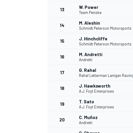
W. Power
13
Team Penske
M. Aleshin
14
Schmidt Peterson Motorsports
J. Hinchcliffe
15
Schmidt Peterson Motorsports
M. Andretti
16
Andretti
G. Rahal
17
Rahal Letterman Lanigan Racin
J. Hawksworth
18
A.J. Foyt Enterprises
T. Sato
19
A.J. Foyt Enterprises
C. Muñoz
20
Andretti