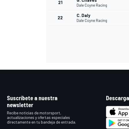
G. Chaves
21
Dale Coyne Racing
C. Daly
22
Dale Coyne Racing
MÁS CATEGORÍAS
Suscríbete a nuestra
Descarga
newsletter
Recibe noticias de motorsport,
actualizaciones y ofertas especiales
directamente en tu bandeja de entrada.