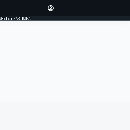
Haz que tu voz se escuche
comentando los artículos
 ÚNETE Y PARTICIPA!
INICIAR SESIÓN
EDICIÓN
ESPAÑA