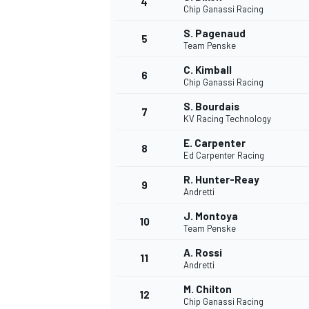
4
Chip Ganassi Racing
S. Pagenaud
5
Team Penske
C. Kimball
6
Chip Ganassi Racing
S. Bourdais
7
KV Racing Technology
E. Carpenter
8
Ed Carpenter Racing
R. Hunter-Reay
9
Andretti
J. Montoya
10
Team Penske
A. Rossi
11
Andretti
M. Chilton
12
Chip Ganassi Racing