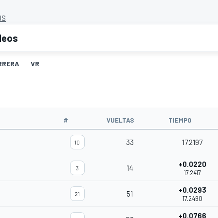
US
deos
RRERA
VR
#
VUELTAS
TIEMPO
33
17.2197
10
+0.0220
14
3
17.2417
+0.0293
51
21
17.2490
+0.0766