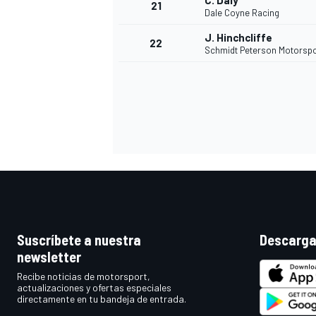
C. Daly
21
Dale Coyne Racing
J. Hinchcliffe
22
Schmidt Peterson Motorsp
MÁS CATEGORÍAS
Suscríbete a nuestra
Descarga
newsletter
Recibe noticias de motorsport,
actualizaciones y ofertas especiales
directamente en tu bandeja de entrada.