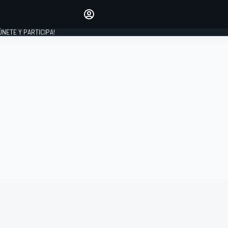
Haz que tu voz se escuche
comentando los artículos
 ÚNETE Y PARTICIPA!
INICIAR SESIÓN
EDICIÓN
ESPAÑA