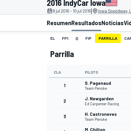
2016 IndyCar Iowa
|
8 jul 2016 - 10 jul 2016
Iowa Speedway, 
INDYCAR
WRC
Resumen
Resultados
Noticias
Vi
EL
FP1
Q
FIP
PARRILLA
CA
Parrilla
CLA
PILOTO
S. Pagenaud
1
Team Penske
J. Newgarden
2
WEC
FÓRMULA E
Ed Carpenter Racing
H. Castroneves
3
Team Penske
M. Chilton