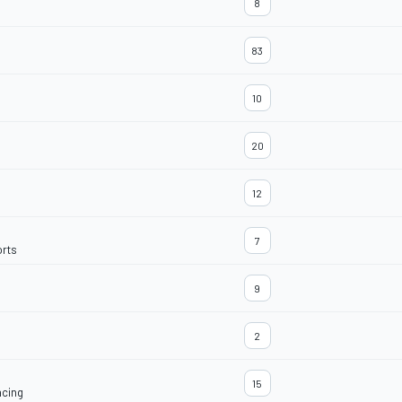
8
83
10
20
12
7
orts
9
2
15
acing