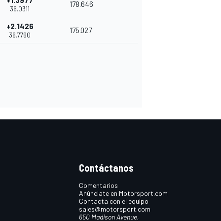
+1.3977
178.646
36.0311
+2.1426
175.027
36.7760
Contáctanos
Comentarios
Anúnciate en Motorsport.com
Contacta con el equipo
sales@motorsport.com
650 Madison Avenue,