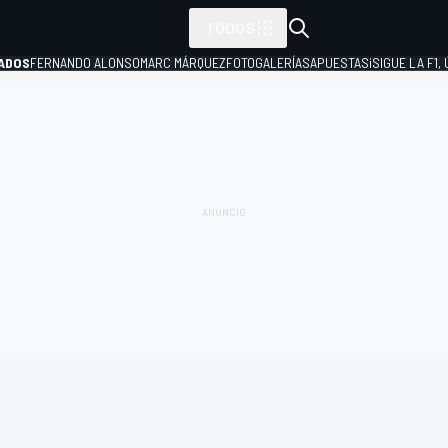
TODOS
ADOS
FERNANDO ALONSO
MARC MÁRQUEZ
FOTOGALERÍAS
APUESTAS
¡SIGUE LA F1,
P