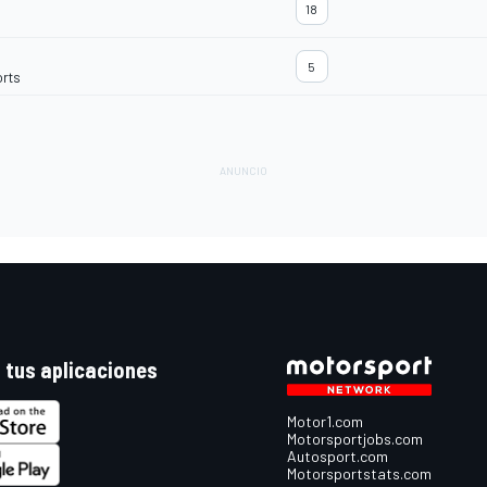
18
5
orts
 tus aplicaciones
Motor1.com
Motorsportjobs.com
Autosport.com
Motorsportstats.com