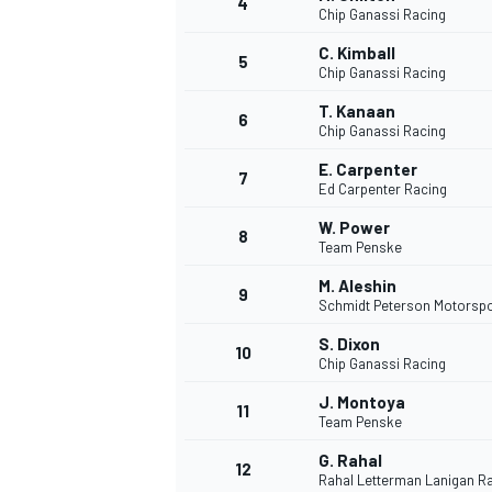
4
Chip Ganassi Racing
C. Kimball
5
Chip Ganassi Racing
T. Kanaan
6
Chip Ganassi Racing
E. Carpenter
7
Ed Carpenter Racing
W. Power
8
Team Penske
M. Aleshin
9
Schmidt Peterson Motorsp
S. Dixon
10
Chip Ganassi Racing
J. Montoya
11
Team Penske
G. Rahal
12
Rahal Letterman Lanigan R