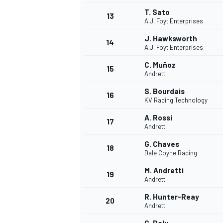
T. Sato
13
A.J. Foyt Enterprises
J. Hawksworth
14
A.J. Foyt Enterprises
C. Muñoz
15
Andretti
S. Bourdais
16
KV Racing Technology
A. Rossi
17
Andretti
G. Chaves
18
Dale Coyne Racing
M. Andretti
19
Andretti
R. Hunter-Reay
20
Andretti