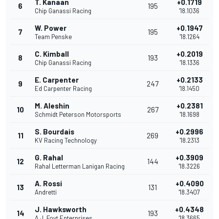
T. Kanaan
+0.1719
6
195
Chip Ganassi Racing
'18.1036
W. Power
+0.1947
7
195
Team Penske
'18.1264
C. Kimball
+0.2019
8
193
Chip Ganassi Racing
'18.1336
E. Carpenter
+0.2133
9
247
Ed Carpenter Racing
'18.1450
M. Aleshin
+0.2381
10
267
Schmidt Peterson Motorsports
'18.1698
S. Bourdais
+0.2996
11
269
KV Racing Technology
'18.2313
G. Rahal
+0.3909
12
144
Rahal Letterman Lanigan Racing
'18.3226
A. Rossi
+0.4090
13
131
Andretti
'18.3407
J. Hawksworth
+0.4348
14
193
A.J. Foyt Enterprises
'18.3665