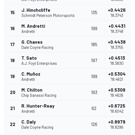
J. Hinchcliffe
+0.4426
15
135
Schmidt Peterson Motorsports
'18.3743
M. Andretti
+0.4431
16
199
Andretti
'18.3748
G. Chaves
+0.4438
17
185
Dale Coyne Racing
'18.3755
T. Sato
+0.4513
18
197
A.J. Foyt Enterprises
'18.3830
C. Muñoz
+0.5304
19
199
Andretti
'18.4621
M. Chilton
+0.5309
20
193
Chip Ganassi Racing
'18.4626
R. Hunter-Reay
+0.6725
21
62
Andretti
'18.6042
C. Daly
+0.8979
22
126
Dale Coyne Racing
'18.8296