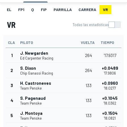
EL
FP1
Q
FIP
PARRILLA
CARRERA
VR
VR
Todas las estadísticas
CLA
PILOTO
VUELTA
TIEMPO
J. Newgarden
1
264
'17.9317
Ed Carpenter Racing
S. Dixon
+0.0489
2
264
Chip Ganassi Racing
'17.9806
H. Castroneves
+0.0960
3
133
Team Penske
'18.0277
S. Pagenaud
+0.1045
4
133
Team Penske
'18.0362
J. Montoya
+0.1504
5
133
Team Penske
'18.0821