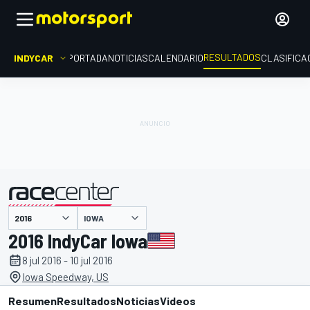
RESULTADOS
INDYCAR
PORTADA
NOTICIAS
CALENDARIO
CLASIFICA
IOWA
presentado por
2016 IndyCar Iowa
8 jul 2016 - 10 jul 2016
Iowa Speedway, US
Resumen
Resultados
Noticias
Videos