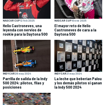
NASCAR CUP
12 feb 2025
NASCAR CUP
10 ene 2025
Helio Castroneves, una
El mayor reto de Helio
leyenda con nervios de
Castroneves de cara a la
rookie para la Daytona 500
Daytona 500
INDYCAR
26 may 2024
INDYCAR
21 may 2024
Parrilla de salida de la Indy
La leche que beberían Palou
500 2024: pilotos, filas y
y los demás pilotos si ganan
posiciones
la Indy 500 2024