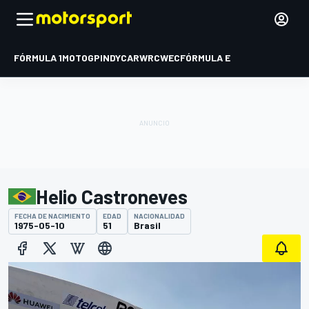
FÓRMULA 1
MOTOGP
INDYCAR
WRC
WEC
FÓRMULA E
Helio Castroneves
FECHA DE NACIMIENTO
EDAD
NACIONALIDAD
1975-05-10
51
Brasil