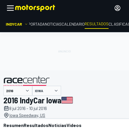
RESULTADOS
INDYCAR
PORTADA
NOTICIAS
CALENDARIO
CLASIFICA
IOWA
presentado por
2016 IndyCar Iowa
8 jul 2016 - 10 jul 2016
Iowa Speedway, US
Resumen
Resultados
Noticias
Videos