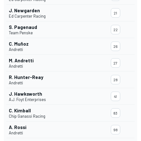
J. Newgarden
21
Ed Carpenter Racing
S. Pagenaud
22
Team Penske
C. Muñoz
26
Andretti
M. Andretti
27
Andretti
R. Hunter-Reay
28
Andretti
J. Hawksworth
41
A.J. Foyt Enterprises
C. Kimball
83
Chip Ganassi Racing
A. Rossi
98
Andretti