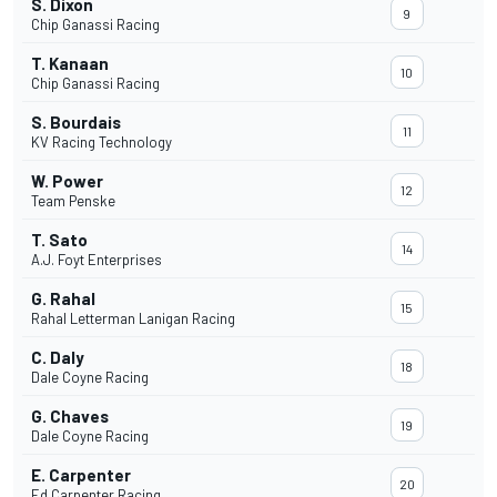
S. Dixon
9
Chip Ganassi Racing
T. Kanaan
10
Chip Ganassi Racing
S. Bourdais
11
KV Racing Technology
W. Power
12
Team Penske
T. Sato
14
A.J. Foyt Enterprises
G. Rahal
15
Rahal Letterman Lanigan Racing
C. Daly
18
Dale Coyne Racing
G. Chaves
19
Dale Coyne Racing
E. Carpenter
20
Ed Carpenter Racing