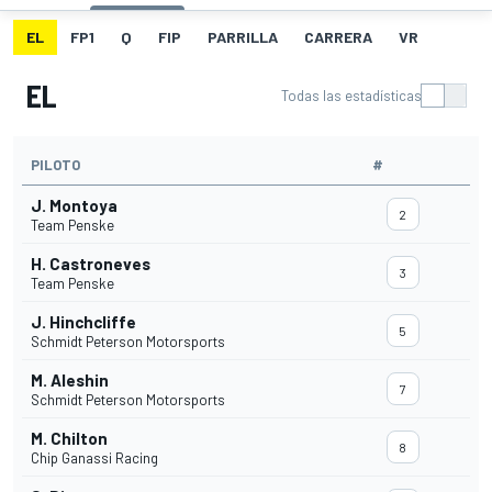
EL
FP1
Q
FIP
PARRILLA
CARRERA
VR
EL
Todas las estadísticas
PILOTO
#
J. Montoya
2
Team Penske
H. Castroneves
3
Team Penske
J. Hinchcliffe
5
Schmidt Peterson Motorsports
M. Aleshin
7
Schmidt Peterson Motorsports
M. Chilton
8
Chip Ganassi Racing