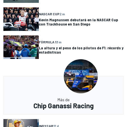
NASCAR CUP
2 m
Kevin Magnussen debutará en la NASCAR Cup
con Trackhouse en San Diego
FÓRMULA 1
3 m
La altura y el peso de los pilotos de F1: récords y
estadísticas
Más de
Chip Ganassi Racing
INDYCAR
17 d