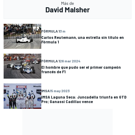
Más de
David Malsher
FÓRMULA 1
3 m
Carlos Reutemann, una estrella sin título en
Fórmula 1
FÓRMULA 1
26 mar 2024
El hombre que pudo ser el primer campeón
francés de F1
IMSA
15 may 2023
IMSA Laguna Seca: Juncadella triunfa en GTD
Pro; Ganassi Cadillac vence