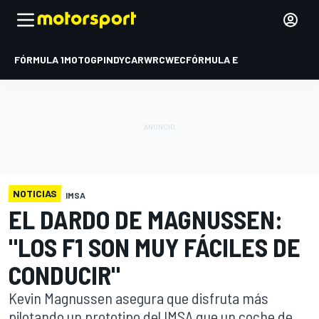
FÓRMULA 1
MOTOGP
INDYCAR
WRC
WEC
FÓRMULA E
NOTICIAS
IMSA
EL DARDO DE MAGNUSSEN:
"LOS F1 SON MUY FÁCILES DE
CONDUCIR"
Kevin Magnussen asegura que disfruta más
pilotando un prototipo del IMSA que un coche de