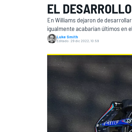
EL DESARROLLO 
INDYCAR
WRC
En Williams dejaron de desarrollar
igualmente acabarían últimos en 
Luke Smith
Editado:
29 dic 2022, 10:59
WEC
FÓRMULA E