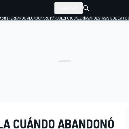
TODOS
ADOS
FERNANDO ALONSO
MARC MÁRQUEZ
FOTOGALERÍAS
APUESTAS
¡SIGUE LA F1,
P
LA CUÁNDO ABANDONÓ