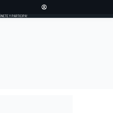
Haz que tu voz se escuche
comentando los artículos
 ÚNETE Y PARTICIPA!
INICIAR SESIÓN
EDICIÓN
ESPAÑA