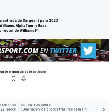
 la entrada de Sargeant para 2023
Williams, AlphaTauri y Haas
irector de Williams F1
rte o guarda este artículo
O ANTERIOR
SIGUIENTE ARTÍCULO
022, según
¿Qué hacen los pilotos tras irse de la F1?