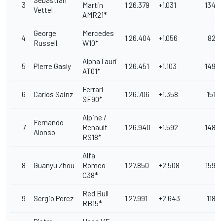
Sebastian
3
Martin
1.26.379
+1.031
134
Vettel
AMR21*
George
Mercedes
4
1.26.404
+1.056
82
Russell
W10*
AlphaTauri
5
Pierre Gasly
1.26.451
+1.103
149
AT01*
Ferrari
6
Carlos Sainz
1.26.706
+1.358
151
SF90*
Alpine /
Fernando
7
Renault
1.26.940
+1.592
148
Alonso
RS18*
Alfa
8
Guanyu Zhou
Romeo
1.27.850
+2.508
159
C38*
Red Bull
9
Sergio Perez
1.27.991
+2.643
118
RB15*