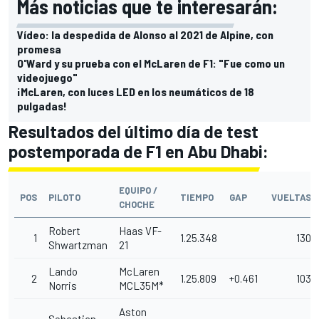
Más noticias que te interesarán:
Vídeo: la despedida de Alonso al 2021 de Alpine, con
promesa
O'Ward y su prueba con el McLaren de F1: "Fue como un
videojuego"
¡McLaren, con luces LED en los neumáticos de 18
pulgadas!
Resultados del último día de test
postemporada de F1 en Abu Dhabi:
EQUIPO /
POS
PILOTO
TIEMPO
GAP
VUELTAS
CHOCHE
Robert
Haas VF-
1
1.25.348
130
Shwartzman
21
Lando
McLaren
2
1.25.809
+0.461
103
Norris
MCL35M*
Aston