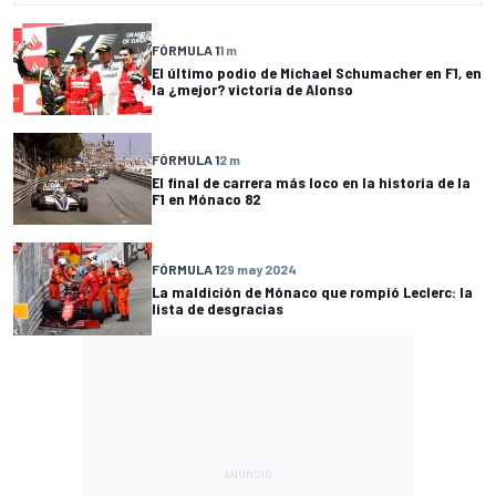
FÓRMULA 1
1 m
El último podio de Michael Schumacher en F1, en
la ¿mejor? victoria de Alonso
FÓRMULA 1
2 m
El final de carrera más loco en la historia de la
F1 en Mónaco 82
FÓRMULA 1
29 may 2024
La maldición de Mónaco que rompió Leclerc: la
lista de desgracias