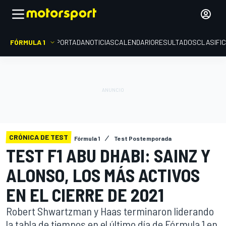
FÓRMULA 1
PORTADA
NOTICIAS
CALENDARIO
RESULTADOS
CLASIFI
CRÓNICA DE TEST
Fórmula 1
Test Postemporada
TEST F1 ABU DHABI: SAINZ Y
ALONSO, LOS MÁS ACTIVOS
EN EL CIERRE DE 2021
Robert Shwartzman y Haas terminaron liderando
la tabla de tiempos en el último día de Fórmula 1 en