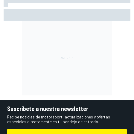
Márquez: "El año pasado marcaba la diferencia en puntos
en los que ahora voy algo peor"
Suscríbete a nuestra newsletter
Recibe noticias de motorsport, actualizaciones y ofertas
especiales directamente en tu bandeja de entrada.