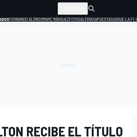
TODOS
ADOS
FERNANDO ALONSO
MARC MÁRQUEZ
FOTOGALERÍAS
APUESTAS
¡SIGUE LA F1,
P
LTON RECIBE EL TÍTULO