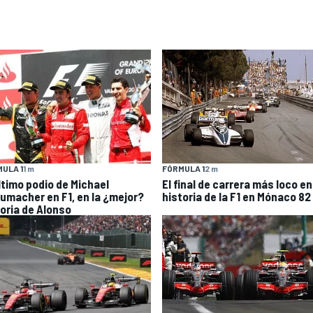
ULA 1
1 m
FÓRMULA 1
2 m
último podio de Michael
El final de carrera más loco en
umacher en F1, en la ¿mejor?
historia de la F1 en Mónaco 82
toria de Alonso