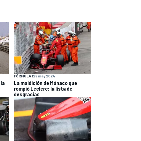
FÓRMULA 1
29 may 2024
 la
La maldición de Mónaco que
rompió Leclerc: la lista de
desgracias