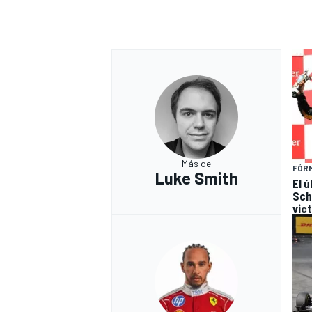
Más de
FÓRM
Luke Smith
El 
Sch
vic