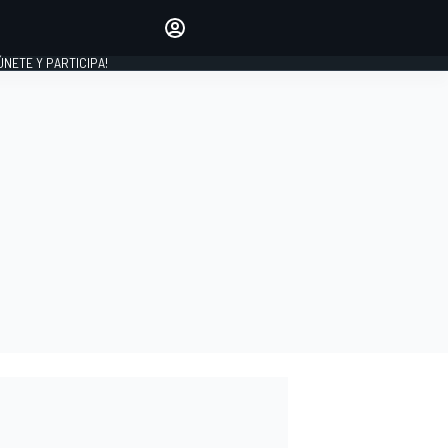
Haz que tu voz se escuche
comentando los artículos
 ÚNETE Y PARTICIPA!
INICIAR SESIÓN
EDICIÓN
ESPAÑA