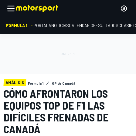
FÓRMULA 1
PORTADA
NOTICIAS
CALENDARIO
RESULTADOS
CLASIFI
ANÁLISIS
Fórmula 1
GP de Canadá
CÓMO AFRONTARON LOS
EQUIPOS TOP DE F1 LAS
DIFÍCILES FRENADAS DE
CANADÁ