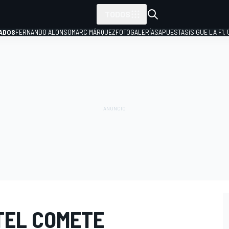
TODOS
ADOS
FERNANDO ALONSO
MARC MÁRQUEZ
FOTOGALERÍAS
APUESTAS
¡SIGUE LA F1,
P
TEL COMETE