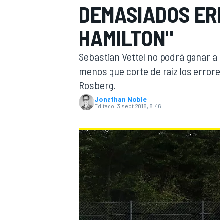
DEMASIADOS ER
INDYCAR
WRC
HAMILTON"
Sebastian Vettel no podrá ganar a 
menos que corte de raíz los error
Rosberg.
Jonathan Noble
Editado:
3 sept 2018, 8:46
WEC
FÓRMULA E