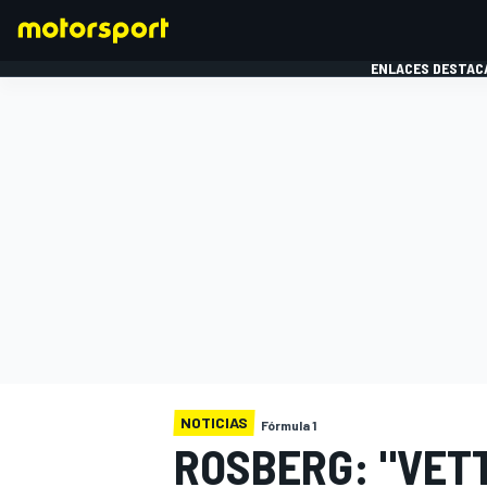
ENLACES DESTAC
FÓRMULA 1
MOTOG
NOTICIAS
Fórmula 1
ROSBERG: "VET