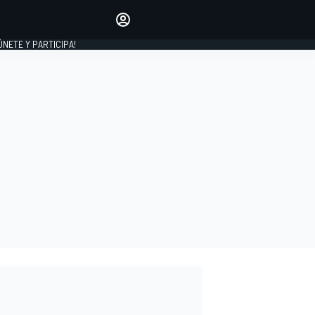
Haz que tu voz se escuche
comentando los artículos
 ÚNETE Y PARTICIPA!
INICIAR SESIÓN
EDICIÓN
ESPAÑA