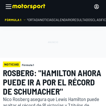
FÓRMULA 1
PORTADA
NOTICIAS
CALENDARIO
RESULTADOS
CLASIFI
NOTICIAS
Fórmula 1
ROSBERG: "HAMILTON AHORA
PUEDE IR A POR EL RÉCORD
DE SCHUMACHER"
Nico Rosberg asegura que Lewis Hamilton puede
asaltar el récord de 91 victorias y 7 títulos de