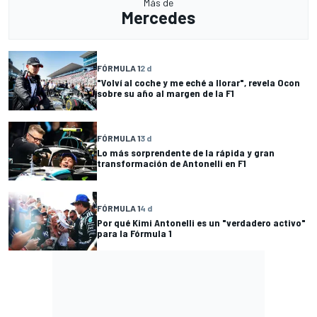
Más de
Mercedes
FÓRMULA 1
2 d
"Volví al coche y me eché a llorar", revela Ocon
sobre su año al margen de la F1
FÓRMULA 1
3 d
Lo más sorprendente de la rápida y gran
transformación de Antonelli en F1
FÓRMULA 1
4 d
Por qué Kimi Antonelli es un "verdadero activo"
para la Fórmula 1