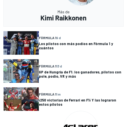
Más de
Kimi Raikkonen
FÓRMULA 1
9 d
Los pilotos con más podios en Fórmula 1 y
cuántos
FÓRMULA 1
13 d
GP de Hungría de F1: los ganadores, pilotos con
pole, podio, VR y más
FÓRMULA 1
1 m
¡250 victorias de Ferrari en F1¡ Y las lograron
estos pilotos