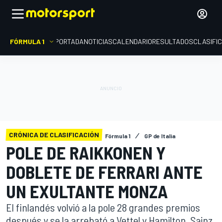
FÓRMULA 1
PORTADA
NOTICIAS
CALENDARIO
RESULTADOS
CLASIFI
CRÓNICA DE CLASIFICACIÓN
Fórmula 1
GP de Italia
POLE DE RAIKKONEN Y
DOBLETE DE FERRARI ANTE
UN EXULTANTE MONZA
El finlandés volvió a la pole 28 grandes premios
después y se la arrebató a Vettel y Hamilton. Sainz