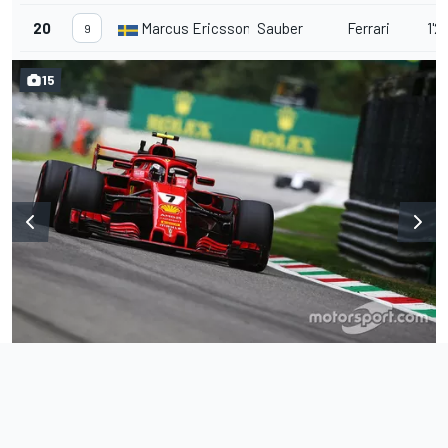
20
Marcus Ericsson
Sauber
Ferrari
1'2
9
15