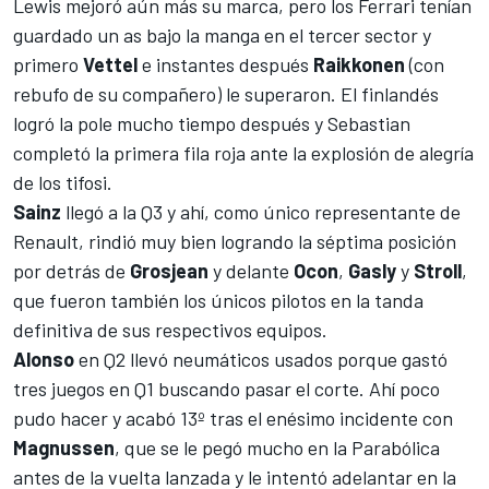
Lewis mejoró aún más su marca, pero los
Ferrari
tenían
guardado un as bajo la manga en el tercer sector y
primero
Vettel
e instantes después
Raikkonen
(con
rebufo de su compañero) le superaron. El finlandés
logró la pole mucho tiempo después y Sebastian
completó la primera fila roja ante la explosión de alegría
de los tifosi.
Sainz
llegó a la Q3 y ahí, como único representante de
Renault
, rindió muy bien logrando la séptima posición
por detrás de
Grosjean
y delante
Ocon
,
Gasly
y
Stroll
,
que fueron también los únicos pilotos en la tanda
definitiva de sus respectivos
equipos
.
Alonso
en Q2 llevó neumáticos usados porque gastó
tres juegos en Q1 buscando pasar el corte. Ahí poco
pudo hacer y acabó 13º tras el enésimo incidente con
Magnussen
, que se le pegó mucho en la Parabólica
antes de la vuelta lanzada y le intentó adelantar en la