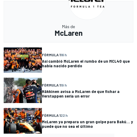
Más de
McLaren
FÓRMULA 1
16 h
Así cambió McLaren el rumbo de un MCL40 que
había nacido perdido
FÓRMULA 1
19 h
Häkkinen avisa a McLaren de que fichar a
Verstappen sería un error
FÓRMULA 1
22 h
McLaren ya prepara un gran golpe para Bakú... y
puede que no sea el último