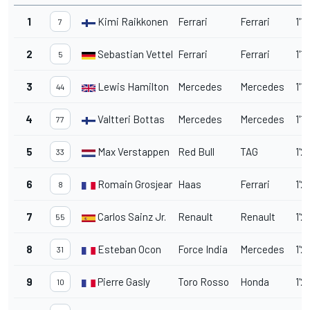
1
Kimi Raikkonen
Ferrari
Ferrari
1'19
7
2
Sebastian Vettel
Ferrari
Ferrari
1'1
5
3
Lewis Hamilton
Mercedes
Mercedes
1'1
44
4
Valtteri Bottas
Mercedes
Mercedes
1'1
77
5
Max Verstappen
Red Bull
TAG
1'2
33
6
Romain Grosjean
Haas
Ferrari
1'2
8
7
Carlos Sainz Jr.
Renault
Renault
1'2
55
8
Esteban Ocon
Force India
Mercedes
1'2
31
9
Pierre Gasly
Toro Rosso
Honda
1'2
10