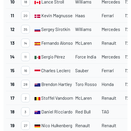
10
Lance Stroll
Williams
Mercedes
1'2
18
11
Kevin Magnussen
Haas
Ferrari
1'2
20
12
Sergey Sirotkin
Williams
Mercedes
1'2
35
13
Fernando Alonso
McLaren
Renault
1'2
14
14
Sergio Pérez
Force India
Mercedes
1'2
11
15
Charles Leclerc
Sauber
Ferrari
1'2
16
16
Brendon Hartley
Toro Rosso
Honda
1'2
28
17
Stoffel Vandoorne
McLaren
Renault
1'2
2
18
Daniel Ricciardo
Red Bull
TAG
3
19
Nico Hulkenberg
Renault
Renault
27