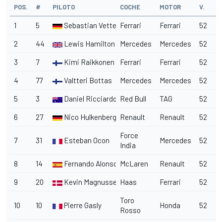
POS.
#
PILOTO
COCHE
MOTOR
V.
T
1
5
Sebastian Vettel
Ferrari
Ferrari
52
1:
2
44
Lewis Hamilton
Mercedes
Mercedes
52
1:
3
7
Kimi Raikkonen
Ferrari
Ferrari
52
1
4
77
Valtteri Bottas
Mercedes
Mercedes
52
1:
5
3
Daniel Ricciardo
Red Bull
TAG
52
1
6
27
Nico Hulkenberg
Renault
Renault
52
1:
Force
7
31
Esteban Ocon
Mercedes
52
1:
India
8
14
Fernando Alonso
McLaren
Renault
52
1
9
20
Kevin Magnussen
Haas
Ferrari
52
1:
Toro
10
10
Pierre Gasly
Honda
52
1:
Rosso