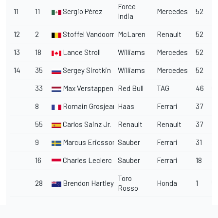
Force
11
11
Sergio Pérez
Mercedes
52
1
India
12
2
Stoffel Vandoorne
McLaren
Renault
52
1
13
18
Lance Stroll
Williams
Mercedes
52
1:
14
35
Sergey Sirotkin
Williams
Mercedes
52
1:
33
Max Verstappen
Red Bull
TAG
46
6
8
Romain Grosjean
Haas
Ferrari
37
15
55
Carlos Sainz Jr.
Renault
Renault
37
15
9
Marcus Ericsson
Sauber
Ferrari
31
21
16
Charles Leclerc
Sauber
Ferrari
18
3
Toro
28
Brendon Hartley
Honda
1
51
Rosso