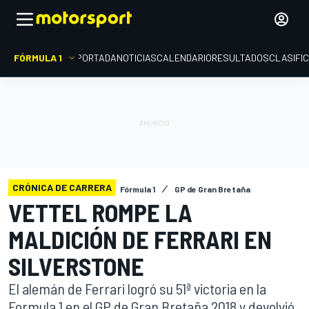
FÓRMULA 1
PORTADA
NOTICIAS
CALENDARIO
RESULTADOS
CLASIFI
CRÓNICA DE CARRERA
Fórmula 1
GP de Gran Bretaña
VETTEL ROMPE LA
MALDICIÓN DE FERRARI EN
SILVERSTONE
El alemán de Ferrari logró su 51ª victoria en la
Formula 1 en el GP de Gran Bretaña 2018 y devolvió