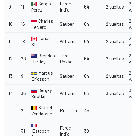
Sergio
Force
2
9
11
64
2 vueltas
Pérez
India
vue
Charles
2
10
16
Sauber
64
2 vueltas
Leclerc
vue
Lance
2
11
18
Williams
64
2 vueltas
Stroll
vue
Brendon
Toro
2
12
28
64
2 vueltas
Hartley
Rosso
vue
Marcus
2
13
9
Sauber
64
2 vueltas
Ericsson
vue
Sergey
3
14
35
Williams
63
3 vueltas
Sirotkin
vue
Stoffel
2
McLaren
45
Vandoorne
Force
31
Esteban
38
India