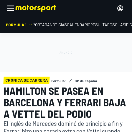
FÓRMULA 1
PORTADA
NOTICIAS
CALENDARIO
RESULTADOS
CLASIFI
CRÓNICA DE CARRERA
Fórmula 1
GP de España
HAMILTON SE PASEA EN
BARCELONA Y FERRARI BAJA
A VETTEL DEL PODIO
El inglés de Mercedes dominó de principio a fin y
Ferrari hizo una parada extra con Vettel cuando