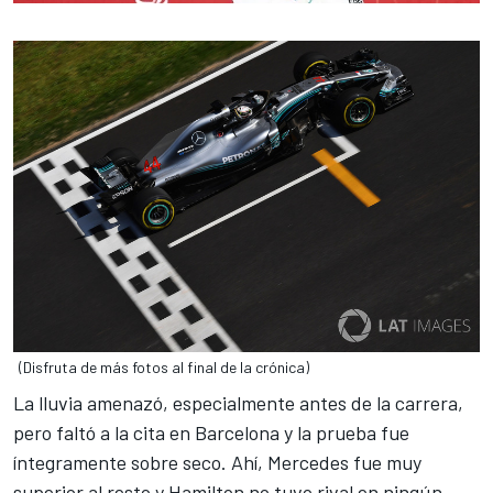
(Disfruta de más fotos al final de la crónica)
La lluvia amenazó, especialmente antes de la carrera,
pero faltó a la cita en
Barcelona
y la prueba fue
íntegramente sobre seco. Ahí, Mercedes fue muy
superior al resto y
Hamilton
no tuvo rival en ningún