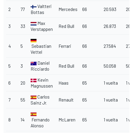
Valtteri
2
77
Mercedes
66
20.593
20.
Bottas
Max
3
33
Red Bull
66
26.873
26.
Verstappen
4
5
Sebastian
Ferrari
66
27.584
27.
Vettel
Daniel
5
3
Red Bull
66
50.058
50.
Ricciardo
Kevin
6
20
Haas
65
1 vuelta
1 vu
Magnussen
Carlos
7
55
Renault
65
1 vuelta
1 vu
Sainz Jr.
8
14
Fernando
McLaren
65
1 vuelta
1 vu
Alonso