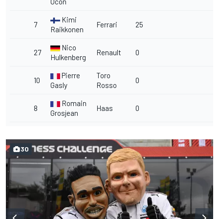
Ocon
Kimi
7
Ferrari
25
Raikkonen
Nico
27
Renault
0
Hulkenberg
Pierre
Toro
10
0
Gasly
Rosso
Romain
8
Haas
0
Grosjean
30