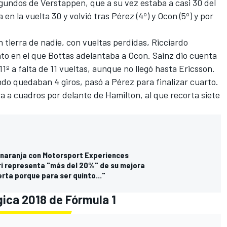
egundos de Verstappen, que a su vez estaba a casi 30 del
a en la vuelta 30 y volvió tras Pérez (4º) y Ocon (5º) y por
 tierra de nadie, con vueltas perdidas, Ricciardo
o en el que Bottas adelantaba a Ocon. Sainz dio cuenta
1º a falta de 11 vueltas, aunque no llegó hasta Ericsson.
do quedaban 4 giros, pasó a Pérez para finalizar cuarto.
ra a cuadros por delante de Hamilton, al que recorta siete
e naranja con Motorsport Experiences
ri representa "más del 20%" de su mejora
rta porque para ser quinto..."
gica 2018 de Fórmula 1​