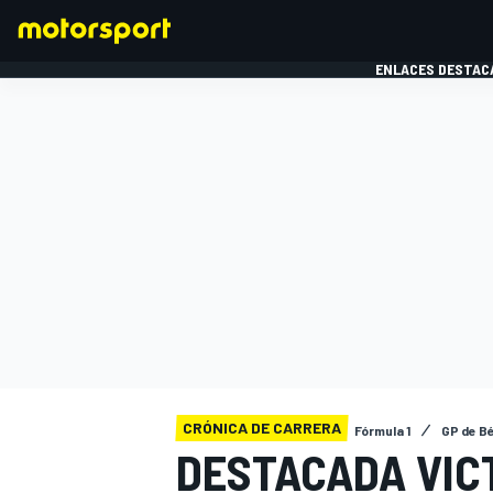
ENLACES DESTAC
FÓRMULA 1
MOTOG
CRÓNICA DE CARRERA
Fórmula 1
GP de Bé
DESTACADA VIC