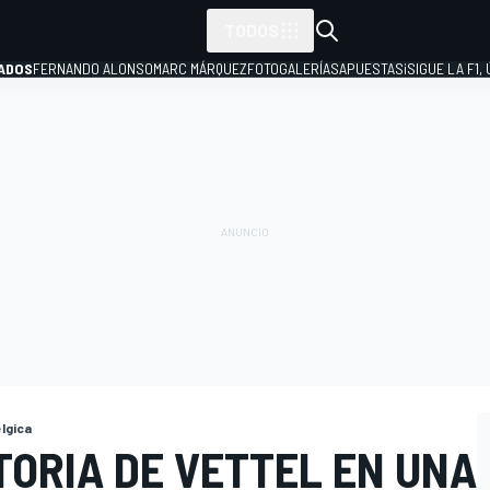
TODOS
ADOS
FERNANDO ALONSO
MARC MÁRQUEZ
FOTOGALERÍAS
APUESTAS
¡SIGUE LA F1,
P
lgica
TORIA DE VETTEL EN UNA