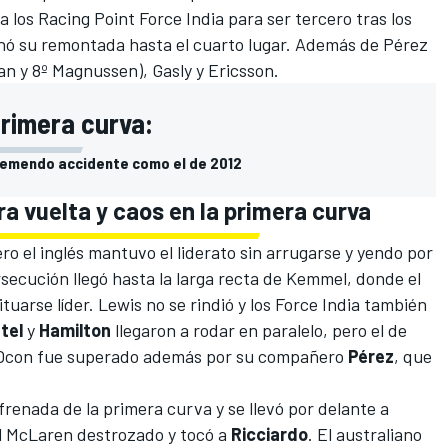
a los
Racing Point Force India
para ser tercero tras los
inó su remontada hasta el cuarto lugar. Además de Pérez
an y 8º Magnussen), Gasly y Ericsson.
primera curva:
remendo accidente como el de 2012
ra vuelta y caos en la primera curva
ro el inglés mantuvo el liderato sin arrugarse y yendo por
rsecución llegó hasta la larga recta de Kemmel, donde el
ituarse líder. Lewis no se rindió y los Force India también
tel
y
Hamilton
llegaron a rodar en paralelo, pero el de
 y Ocon fue superado además por su compañero
Pérez
, que
frenada de la primera curva y se llevó por delante a
l
McLaren
destrozado y tocó a
Ricciardo
. El australiano