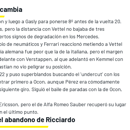
 cambia
n y luego a Gasly para ponerse 8º antes de la vuelta 20.
s, pero la distancia con Vettel no bajaba de tres
rtos signos de degradación en los Mercedes.
bio de neumáticos y Ferrari reaccionó metiendo a Vettel
a alemana fue peor que la de la italiana, pero el margen
 delante con Verstappen, al que adelantó en Kemmel con
tian no vio peligrar su posición.
a 22 y puso superblandos buscando el 'undercut' con los
 entrar primero a Ocon, aunque Pérez era cómodamente
siguiente giro. Siguió el baile de paradas con la de Ocon,
Ericsson, pero el de
Alfa Romeo Sauber
recuperó su lugar
 el último punto.
el abandono de Ricciardo