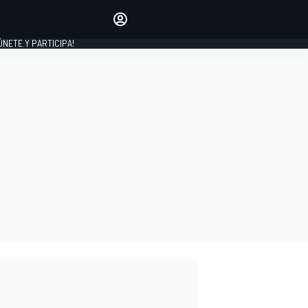
Haz que tu voz se escuche
comentando los artículos
 ÚNETE Y PARTICIPA!
INICIAR SESIÓN
EDICIÓN
ESPAÑA