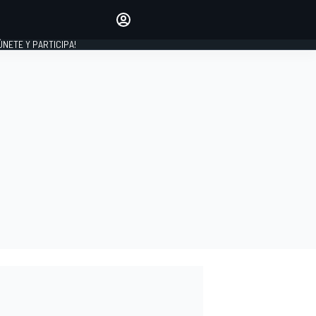
Haz que tu voz se escuche
comentando los artículos
 ÚNETE Y PARTICIPA!
INICIAR SESIÓN
EDICIÓN
ESPAÑA