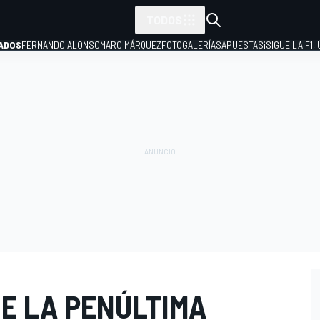
TODOS
ADOS
FERNANDO ALONSO
MARC MÁRQUEZ
FOTOGALERÍAS
APUESTAS
¡SIGUE LA F1,
P
DE LA PENÚLTIMA