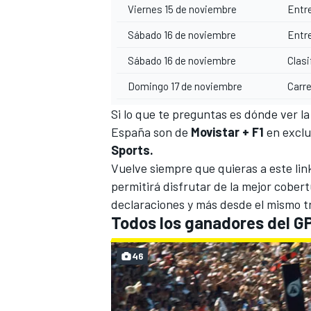
Viernes 15 de noviembre
Entr
Sábado 16 de noviembre
Entr
Sábado 16 de noviembre
Clasi
Domingo 17 de noviembre
Carr
Si lo que te preguntas es dónde ver l
España son de
Movistar + F1
en exclu
Sports.
Vuelve siempre que quieras a este lin
MÁS CATEGORÍAS
permitirá disfrutar de la mejor cobert
declaraciones y más desde el mismo t
Todos los ganadores del GP 
46