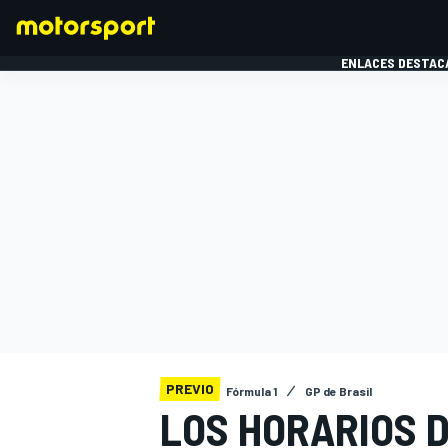
ENLACES DESTAC
FÓRMULA 1
MOTOG
PREVIO
Fórmula 1
GP de Brasil
LOS HORARIOS 