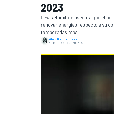
2023
INDYCAR
WRC
Lewis Hamilton asegura que el per
renovar energías respecto a su con
temporadas más.
Alex Kalinauckas
Editado:
5 ago 2020, 14:37
WEC
FÓRMULA E