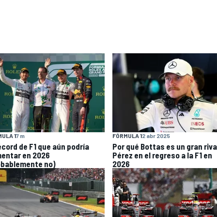
ULA 1
7 m
FÓRMULA 1
2 abr 2025
récord de F1 que aún podría
Por qué Bottas es un gran riva
entar en 2026
Pérez en el regreso a la F1 en
obablemente no)
2026