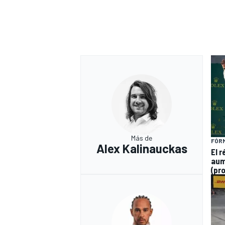
Más de
FÓRM
Alex Kalinauckas
El 
aum
(pr