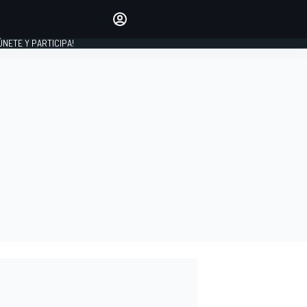
Haz que tu voz se escuche
comentando los artículos
 ÚNETE Y PARTICIPA!
INICIAR SESIÓN
EDICIÓN
ESPAÑA