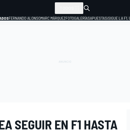
TODOS
ADOS
FERNANDO ALONSO
MARC MÁRQUEZ
FOTOGALERÍAS
APUESTAS
¡SIGUE LA F1,
P
A SEGUIR EN F1 HASTA