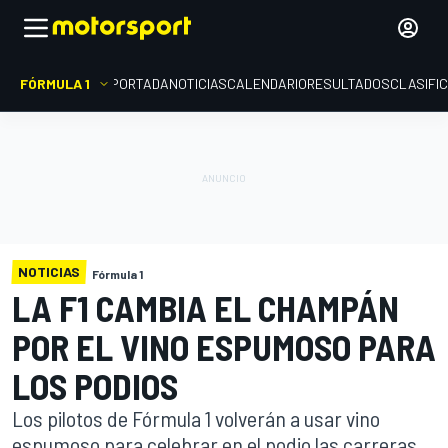
FÓRMULA 1
PORTADA
NOTICIAS
CALENDARIO
RESULTADOS
CLASIFI
NOTICIAS
Fórmula 1
LA F1 CAMBIA EL CHAMPÁN
POR EL VINO ESPUMOSO PARA
LOS PODIOS
Los pilotos de Fórmula 1 volverán a usar vino
espumoso para celebrar en el podio las carreras