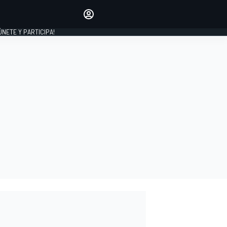
Haz que tu voz se escuche
comentando los artículos
 ÚNETE Y PARTICIPA!
INICIAR SESIÓN
EDICIÓN
ESPAÑA