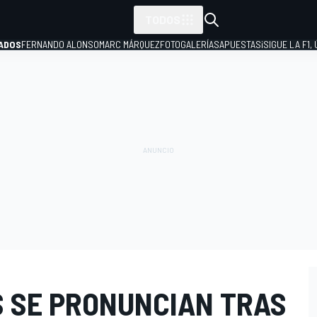
TODOS
ADOS
FERNANDO ALONSO
MARC MÁRQUEZ
FOTOGALERÍAS
APUESTAS
¡SIGUE LA F1,
P
S SE PRONUNCIAN TRAS