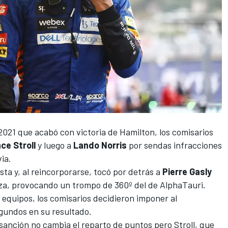
2021 que acabó con victoria de Hamilton
, los comisarios
ce Stroll
y luego a
Lando Norris
por sendas infracciones
via.
ista y, al reincorporarse, tocó por detrás a
Pierre Gasly
diza, provocando un trompo de 360º del de
AlphaTauri
.
s equipos, los comisarios decidieron imponer al
gundos en su resultado.
 sanción no cambia el reparto de puntos pero
Stroll
, que