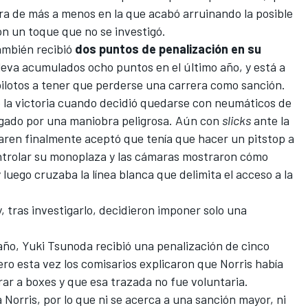
ra de más a menos en la que acabó arruinando la posible
n un toque que no se investigó.
ambién recibió
dos puntos de penalización en su
lleva acumulados ocho puntos en el último año, y está a
s pilotos a tener que perderse una carrera como sanción.
 la victoria cuando decidió quedarse con neumáticos de
igado por una maniobra peligrosa. Aún con
slicks
ante la
aren
finalmente aceptó que tenía que hacer un pitstop a
controlar su monoplaza y las cámaras mostraron cómo
y luego cruzaba la línea blanca que delimita el acceso a la
, tras investigarlo, decidieron imponer solo una
 año,
Yuki Tsunoda
recibió una penalización de cinco
ro esta vez los comisarios explicaron que Norris había
rar a boxes y que esa trazada no fue voluntaria.
Norris, por lo que ni se acerca a una sanción mayor, ni