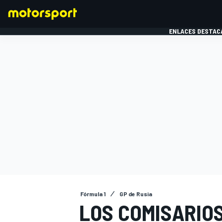
ENLACES DESTAC
FÓRMULA 1
MOTOG
Fórmula 1
GP de Rusia
LOS COMISARIO