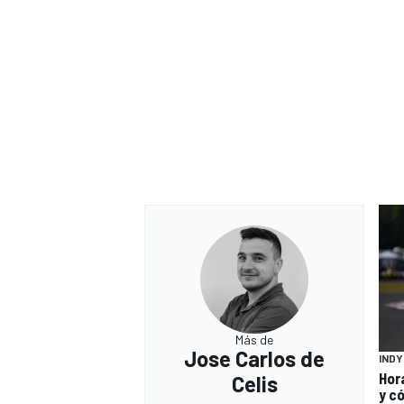
Más de
Jose Carlos de
IND
Hor
Celis
y có