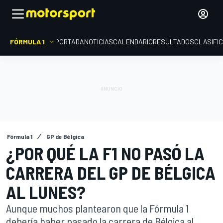
FÓRMULA 1
PORTADA
NOTICIAS
CALENDARIO
RESULTADOS
CLASIFI
Fórmula 1
GP de Bélgica
¿POR QUÉ LA F1 NO PASÓ LA
CARRERA DEL GP DE BÉLGICA
AL LUNES?
Aunque muchos plantearon que la Fórmula 1
debería haber pasado la carrera de Bélgica al