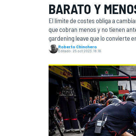
BARATO Y MENO
INDYCAR
WRC
El límite de costes obliga a cambia
que cobran menos y no tienen ante
gardening leave que lo convierte en
Roberto Chinchero
Editado:
25 oct 2023, 18:16
WEC
FÓRMULA E