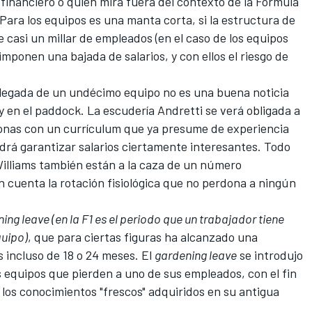
 financiero o quien mira fuera del contexto de la Fórmula
Para los equipos es una manta corta, si la estructura de
 casi un millar de empleados (en el caso de los equipos
imponen una bajada de salarios, y con ellos el riesgo de
 llegada de un undécimo equipo no es una buena noticia
oy en el paddock. La
escudería Andretti
se verá obligada a
onas con un currículum que ya presume de experiencia
podrá garantizar salarios ciertamente interesantes. Todo
illiams
también están a la caza de un número
n cuenta la rotación fisiológica que no perdona a ningún
ing leave (en la F1 es el periodo que un trabajador tiene
quipo)
, que para ciertas figuras ha alcanzado una
 incluso de 18 o 24 meses. El
gardening leave
se introdujo
 equipos que pierden a uno de sus empleados, con el fin
l los conocimientos "frescos" adquiridos en su antigua