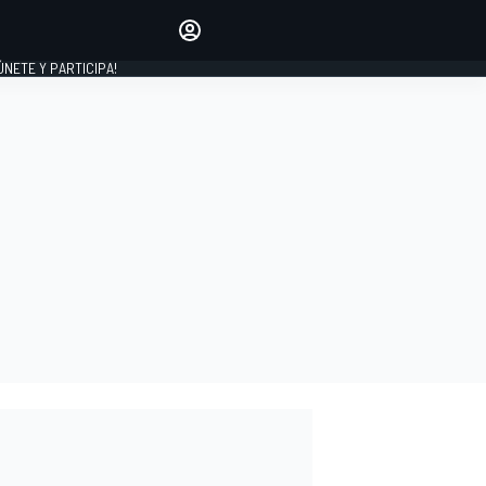
Haz que tu voz se escuche
comentando los artículos
 ÚNETE Y PARTICIPA!
INICIAR SESIÓN
EDICIÓN
ESPAÑA