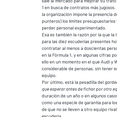
sale al mercado para mejorar su trato
1 en busca de contratos más jugosos. 
la organización impone la presencia de
punteros) los límites presupuestarios 
perder personal experimentado.
Esa es también la razón por la que la
para las diez escuderías presentes h
contratar al menos a doscientas pers
en la Fórmula 1, y en algunas cifras 
ello en un momento en el que
Audi
y
W
considerable de personas, sin tener e
equipo.
Por último, está la pesadilla del
garden
que esperar antes de fichar por otro e
duración de un año o en algunos casos
como una especie de garantía para los
de que no se lleven a otro equipo riva
escudería.