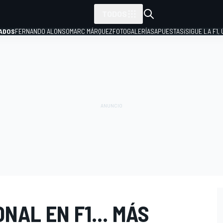
TODOS
ADOS
FERNANDO ALONSO
MARC MÁRQUEZ
FOTOGALERÍAS
APUESTAS
¡SIGUE LA F1,
P
NAL EN F1... MÁS