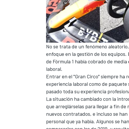
No se trata de un fenómeno aleatorio
enfoque en la gestión de los equipos.
de Fórmula 1 había cobrado de media
laboral.
Entrar en el "Gran Circo" siempre ha 
MÁS CATEGORÍAS
experiencia laboral como de paquete s
pasado toda su experiencia profesiona
La situación ha cambiado con la intro
que arreglárselas para llegar a fin de
nuevos contratados, e incluso se han 
personal que ya había. Algunos se han
compararlos con los de 2019, y result