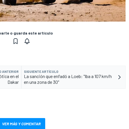
rte o guarda este artículo
O ANTERIOR
SIGUIENTE ARTÍCULO
tica en el
La sanción que enfadó a Loeb: "Iba a 107 km/h
Dakar
en una zona de 30"
VER MÁS Y COMENTAR