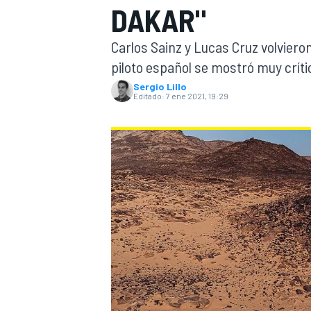
DAKAR"
INDYCAR
WRC
Carlos Sainz y Lucas Cruz volvieron
piloto español se mostró muy críti
Sergio Lillo
Editado:
7 ene 2021, 19:29
WEC
FÓRMULA E