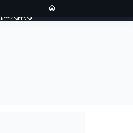
Haz que tu voz se escuche
comentando los artículos
 ÚNETE Y PARTICIPA!
INICIAR SESIÓN
EDICIÓN
ESPAÑA