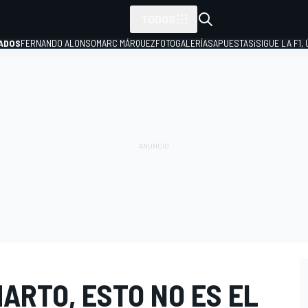
TODOS
ADOS
FERNANDO ALONSO
MARC MÁRQUEZ
FOTOGALERÍAS
APUESTAS
¡SIGUE LA F1,
P
HARTO, ESTO NO ES EL