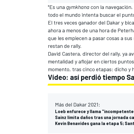
"Es una
gymkhana
con la navegación.
todo el mundo intenta buscar el punt
El tres veces ganador del Dakar y bi
ahora a menos de una hora de Peterhan
que les empiecen a pasar cosas a sus r
restan de rally.
David Castera, director del rally, ya av
mentalidad y aflojar en ciertos puntos
momento, tras cinco etapas: dicho y 
Vídeo: así perdió tiempo Sa
MÁS CATEGORÍAS
Más del Dakar 2021:
Loeb enfurece y llama "incompetentes
Sainz limita daños tras una jornada ca
Kevin Benavides gana la etapa 5; Santo