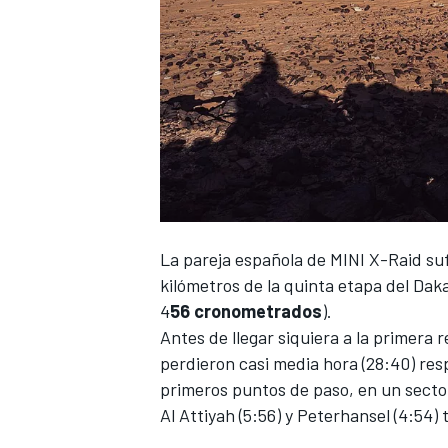
La pareja española de
MINI X-Raid
suf
kilómetros de la quinta etapa del
Daka
4
56
cronometrados
).
Antes de llegar siquiera a la primera 
perdieron casi media hora (28:40) res
primeros puntos de paso, en un sector
Al Attiyah
(5:56) y
Peterhansel
(4:54) 