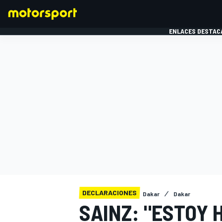
ENLACES DESTAC
FÓRMULA 1
MOTOG
DECLARACIONES
Dakar
Dakar
SAINZ: "ESTOY 