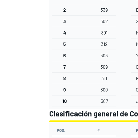
2
339
3
302
S
4
301
N
5
312
M
6
303
Y
7
309
O
8
311
9
300
C
10
307
J
Clasificación general de Co
POS.
#