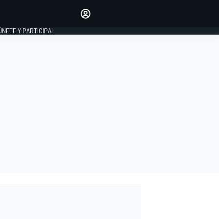
Haz que tu voz se escuche
comentando los artículos
 ÚNETE Y PARTICIPA!
INICIAR SESIÓN
EDICIÓN
ESPAÑA