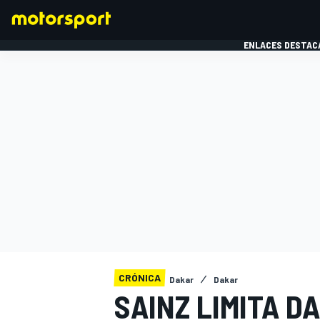
ENLACES DESTAC
FÓRMULA 1
MOTOG
CRÓNICA
Dakar
Dakar
SAINZ LIMITA D