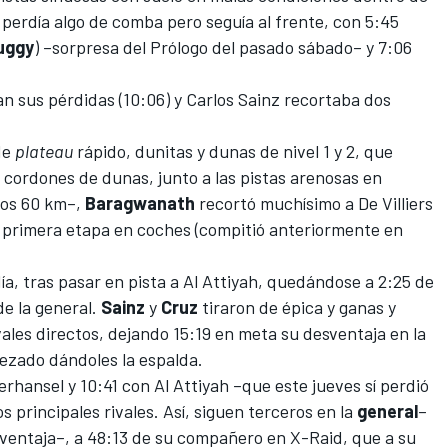
ía perdía algo de comba pero seguía al frente, con 5:45
uggy
) –
sorpresa del Prólogo del pasado sábado
– y 7:06
an sus pérdidas (10:06) y Carlos Sainz recortaba dos
de
plateau
rápido, dunitas y dunas de nivel 1 y 2, que
 cordones de dunas, junto a las pistas arenosas en
mos 60 km–,
Baragwanath
recortó muchísimo a De Villiers
 primera etapa en coches (compitió anteriormente en
ía, tras pasar en pista a Al Attiyah, quedándose a 2:25 de
de la general.
Sainz
y
Cruz
tiraron de épica y ganas y
vales directos, dejando 15:19 en meta su desventaja en la
ezado dándoles la espalda.
rhansel y 10:41 con Al Attiyah –que este jueves sí perdió
s principales rivales. Así, siguen terceros en la
general
–
sventaja–, a 48:13 de su compañero en X-Raid, que a su