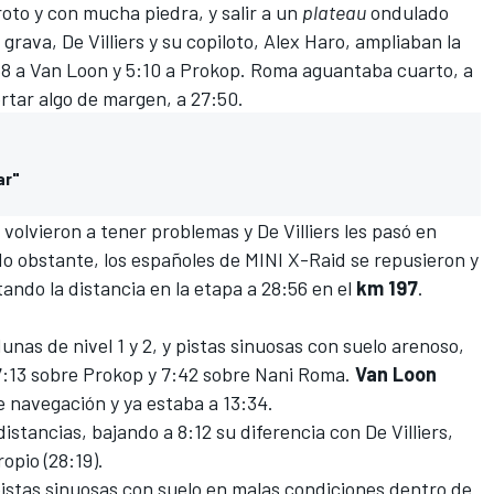
roto y con mucha piedra, y salir a un
plateau
ondulado
grava, De Villiers y su copiloto,
Alex Haro
, ampliaban la
58 a Van Loon y 5:10 a Prokop. Roma aguantaba cuarto, a
ortar algo de margen, a 27:50.
ar"
olvieron a tener problemas y De Villiers les pasó en
No obstante, los españoles de
MINI X-Raid
se repusieron y
tando la distancia en la etapa a 28:56 en el
km 197
.
nas de nivel 1 y 2, y pistas sinuosas con suelo arenoso,
7:13 sobre Prokop y 7:42 sobre Nani Roma.
Van
Loon
 navegación y ya estaba a 13:34.
stancias, bajando a 8:12 su diferencia con De Villiers,
opio (28:19).
istas sinuosas con suelo en malas condiciones dentro de