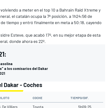
volviendo a meter en el top 10 a Bahrain Raid Xtreme y
general, el catalán ocupa la 7ª posición, a 1h24:56 de
o de tiempo y entró finalmente en meta a 50:18, cayendo
Isidre Esteve
, que acabó 17º, en su mejor etapa de esta
neral, donde ahora es 22º.
21:
gasolina
" a los comisarios del Dakar
2021
el Dakar - Coches
PILOTO
COCHE
TIEMPO/DIF.
. De Villiers
Toyota
5h09:25