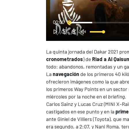
00:00
La quinta jornada del
Dakar 2021
prome
cronometrados
) de
Riad a Al Qais
todo: abandonos, remontadas y un gan
La
navegación
de los primeros 40 kil
ofrecieron imágenes como la que abre
los primeros Way Points en un sector
miércoles por la noche en el
briefing
.
Carlos Sainz
y
Lucas Cruz
(MINI X-Raid
castigados en ese punto y en la
prime
ante
Giniel de Villiers
(Toyota), que ma
era segundo, a 2:07, y
Nani Roma
, ter