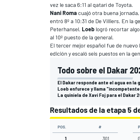
vez le saca 6:11 al qatarí de Toyota.
Nani Roma
cuajó otra buena jornada, 
entró 8º a 10:31 de De Villiers. En la 
Peterhansel.
Loeb
logró recortar alg
al 10º puesto de la general.
El tercer mejor español fue de nuevo
edición y escaló seis puestos en la ge
Todo sobre el Dakar 20
El Dakar responde ante el agua en la 
Loeb enfurece y llama "incompetentes
La quiniela de Xavi Foj para el Dakar 
Resultados de la etapa 5 d
POS.
#
1
301
G