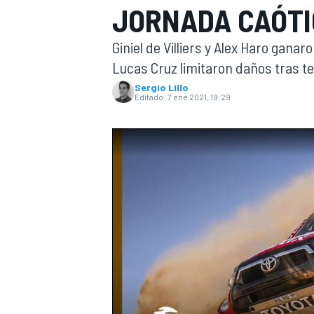
JORNADA CAÓTI
INDYCAR
WRC
Giniel de Villiers y Alex Haro ganar
Lucas Cruz limitaron daños tras te
Sergio Lillo
Editado:
7 ene 2021, 19:29
WEC
FÓRMULA E