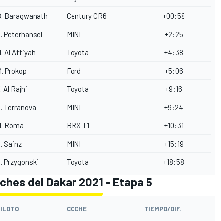
B. Baragwanath
Century CR6
+00:58
. Peterhansel
MINI
+2:25
. Al Attiyah
Toyota
+4:38
. Prokop
Ford
+5:06
. Al Rajhi
Toyota
+9:16
. Terranova
MINI
+9:24
N. Roma
BRX T1
+10:31
. Sainz
MINI
+15:19
. Przygonski
Toyota
+18:58
ches del Dakar 2021 - Etapa 5
PILOTO
COCHE
TIEMPO/DIF.