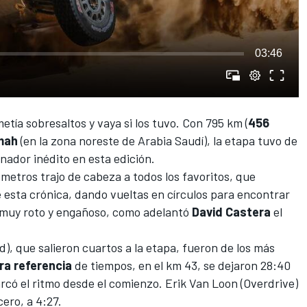
03:46
tía sobresaltos y vaya si los tuvo. Con 795 km (
456
umah
(en la zona noreste de Arabia Saudí), la etapa tuvo de
ador inédito en esta edición.
ómetros trajo de cabeza a todos los favoritos, que
 esta crónica, dando vueltas en círculos para encontrar
 muy roto y engañoso, como adelantó
David
Castera
el
), que salieron cuartos a la etapa, fueron de los más
ra
referencia
de tiempos, en el km 43, se dejaron 28:40
rcó el ritmo desde el comienzo. Erik Van Loon (Overdrive)
cero, a 4:27.