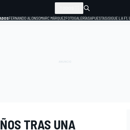
TODOS
ADOS
FERNANDO ALONSO
MARC MÁRQUEZ
FOTOGALERÍAS
APUESTAS
¡SIGUE LA F1,
P
AÑOS TRAS UNA