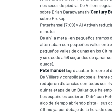
ríos secos de piedra, De Villiers segu
sobre Brian Baragwanath (
Century
B
sobre Prokop.
Peterhansel (7:09) y Al Attiyah reducí
minutos.
De ahí, a meta –en pequeños tramos 
alternaban con pequeños valles entre
pequeños valles de dunas en los últi
y se quedó a 58 segundos de ganar su
quads).
Peterhansel
logró acabar tercero el d
De Villiers y consolidándose al frente 
redujeron distancias con todos sus ri
quinta etapa de un Dakar que ha emp
Los españoles cedieron 12:54 con Pete
algo de tiempo abriendo pista–, sus do
último ya por debajo de la hora de de