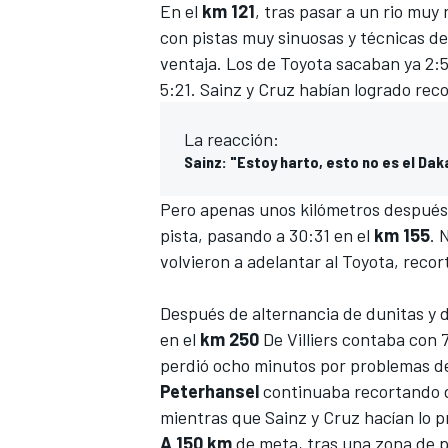
En el
km 121
, tras pasar a un rio muy 
con pistas muy sinuosas y técnicas de 
ventaja. Los de Toyota sacaban ya 2:
5:21. Sainz y Cruz habían logrado rec
La reacción:
Sainz: "Estoy harto, esto no es el Dak
Pero apenas unos kilómetros después v
pista, pasando a 30:31 en el
km 155
. 
volvieron a adelantar al Toyota, recor
MÁS CATEGORÍAS
Después de alternancia de dunitas y du
en el
km 250
De Villiers contaba con 
perdió ocho minutos por problemas de
Peterhansel
continuaba recortando di
mientras que Sainz y Cruz hacían lo pr
A 150 km
de meta, tras una zona de p