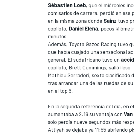
Sébastien Loeb
, que el miércoles
inc
comisarios
de carrera, perdió en ese 
en la misma zona donde
Sainz
tuvo pr
copiloto,
Daniel
Elena
, pocos kilómet
minutos.
Además,
Toyota Gazoo Racing
tuvo qu
que había cuajado una sensacional act
general. El sudafricano tuvo un
accid
copiloto, Brett Cummings, salió ileso.
Mathieu Serradori
, sexto clasificado 
tras arrancar una de las ruedas de su
en el top 5.
En la segunda referencia del día, en e
aumentaba a 2:18 su ventaja con
Van
solo perdía nueve segundos más respe
Attiyah
se dejaba ya 11:55 abriendo pi