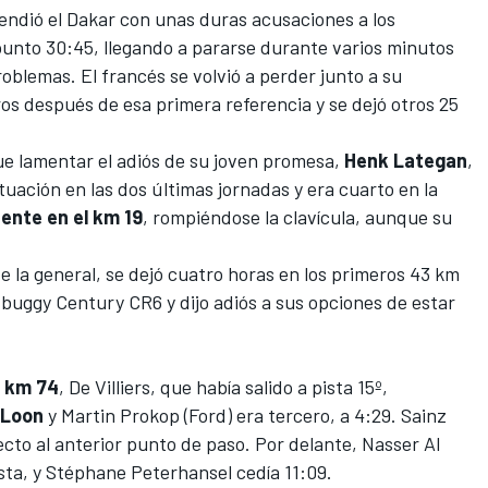
endió el Dakar con unas duras acusaciones a los
punto 30:45, llegando a pararse durante varios minutos
oblemas. El francés se volvió a perder junto a su
ros después de esa primera referencia y se dejó otros 25
e lamentar el adiós de su joven promesa,
Henk
Lategan
,
uación en las dos últimas jornadas y era cuarto en la
ente en el km 19
, rompiéndose la clavícula, aunque su
de la general, se dejó cuatro horas en los primeros 43 km
 buggy Century CR6 y dijo adiós a sus opciones de estar
l
km
74
, De Villiers, que había salido a pista 15º,
 Loon
y Martin Prokop (Ford) era tercero, a 4:29. Sainz
cto al anterior punto de paso. Por delante,
Nasser Al
sta, y
Stéphane Peterhansel
cedía 11:09.