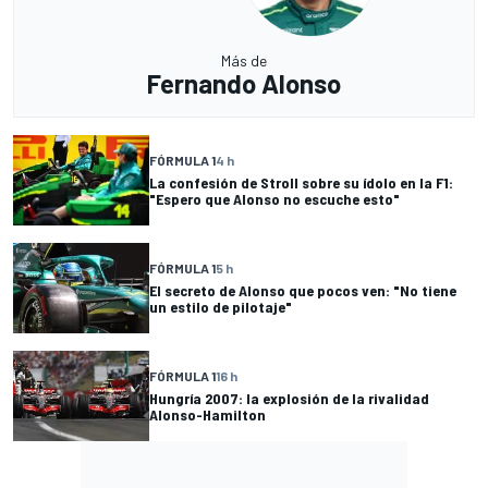
Más de
Fernando Alonso
FÓRMULA 1
4 h
La confesión de Stroll sobre su ídolo en la F1:
"Espero que Alonso no escuche esto"
FÓRMULA 1
5 h
El secreto de Alonso que pocos ven: "No tiene
un estilo de pilotaje"
FÓRMULA 1
16 h
Hungría 2007: la explosión de la rivalidad
Alonso-Hamilton