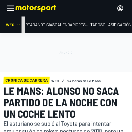
WEC
PORTADA
NOTICIAS
CALENDARIO
RESULTADOS
CLASIFICACIÓN
CRÓNICA DE CARRERA
WEC
24 horas de Le Mans
LE MANS: ALONSO NO SACA
PARTIDO DE LA NOCHE CON
UN COCHE LENTO
El asturiano se subió al Toyota para intentar
emular su épico relevo nocturno de 2018, pero un