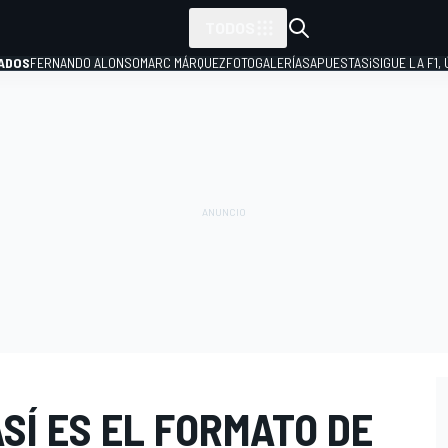
TODOS
ADOS
FERNANDO ALONSO
MARC MÁRQUEZ
FOTOGALERÍAS
APUESTAS
¡SIGUE LA F1,
P
ASÍ ES EL FORMATO DE