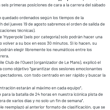
as seis primeras posiciones de cara a la carrera del sábado
rán quedado ordenados según los tiempos de la
30h del jueves 19 de agosto sabremos el orden de salida de
icaciones técnicas).
e 'Hyperpole' (seis por categoría) solo podrán hacer una
o volver a su box en esos 30 minutos. Si lo hacen, su
podrán elegir libremente los neumáticos entre los
rrera.
le Club de l'Ouest (organizador de Le Mans), explicó el
a como objetivo "garantizar dos sesiones emocionantes
espectadores, con todo centrado en ser rápido y buscar la
entración estarán al máximo en cada equipo",
 para la batalla de
24 horas
en nuestra icónica pista de
ra de varios días y no solo un fin de semana".
e reemplazó al anterior formato de clasificación, que se