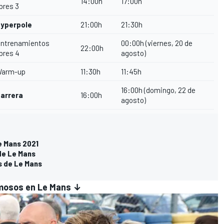
14:00h
17:00h
ibres 3
yperpole
21:00h
21:30h
ntrenamientos
00:00h (viernes, 20 de
22:00h
ibres 4
agosto)
arm-up
11:30h
11:45h
16:00h (domingo, 22 de
arrera
16:00h
agosto)
e Mans 2021
 de Le Mans
s de Le Mans
amosos en Le Mans ↓