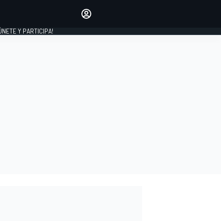
Haz que tu voz se escuche
comentando los artículos
 ÚNETE Y PARTICIPA!
INICIAR SESIÓN
EDICIÓN
ESPAÑA