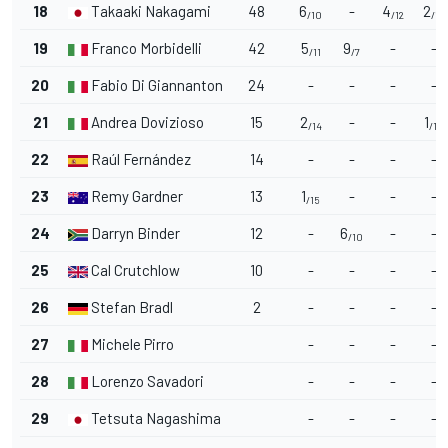
18
Takaaki Nakagami
48
6
-
4
2
/10
/12
/14
19
Franco Morbidelli
42
5
9
-
-
/11
/7
20
Fabio Di Giannantonio
24
-
-
-
-
21
Andrea Dovizioso
15
2
-
-
1
/14
/15
22
Raúl Fernández
14
-
-
-
-
23
Remy Gardner
13
1
-
-
-
/15
24
Darryn Binder
12
-
6
-
-
/10
25
Cal Crutchlow
10
-
-
-
-
26
Stefan Bradl
2
-
-
-
-
27
Michele Pirro
-
-
-
-
28
Lorenzo Savadori
-
-
-
-
29
Tetsuta Nagashima
-
-
-
-