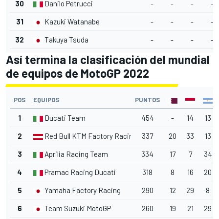
30
Danilo Petrucci
-
-
-
-
31
Kazuki Watanabe
-
-
-
-
32
Takuya Tsuda
-
-
-
-
Así termina la clasificación del mundial
de equipos de MotoGP 2022
POS
EQUIPOS
PUNTOS
1
Ducati Team
454
-
14
13
2
Red Bull KTM Factory Racing
337
20
33
13
3
Aprilia Racing Team
334
17
7
34
4
Pramac Racing Ducati
318
8
16
20
5
Yamaha Factory Racing
290
12
29
8
6
Team Suzuki MotoGP
260
19
21
29