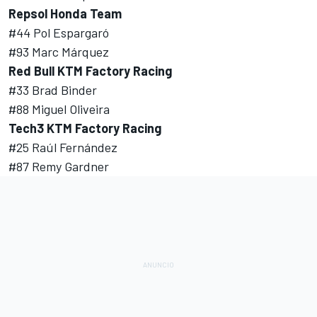
Repsol Honda Team
#44
Pol Espargaró
#93 Marc Márquez
Red Bull KTM Factory Racing
#33
Brad Binder
#88
Miguel Oliveira
Tech3
KTM Factory Racing
#25
Raúl Fernández
#87
Remy Gardner