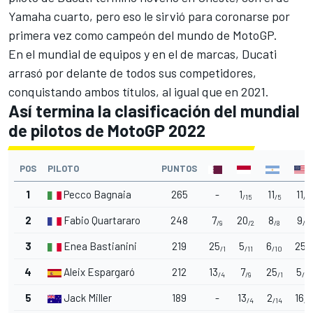
Yamaha cuarto, pero eso le sirvió para coronarse por
primera vez como campeón del mundo de MotoGP.
En el mundial de equipos y en el de marcas, Ducati
arrasó por delante de todos sus competidores,
conquistando ambos títulos, al igual que en 2021.
Así termina la clasificación del mundial
de pilotos de MotoGP 2022
POS
PILOTO
PUNTOS
1
Pecco Bagnaia
265
-
1
11
11
/15
/5
/5
2
Fabio Quartararo
248
7
20
8
9
/9
/2
/8
/7
3
Enea Bastianini
219
25
5
6
25
/1
/11
/10
/1
4
Aleix Espargaró
212
13
7
25
5
/4
/9
/1
/11
5
Jack Miller
189
-
13
2
16
/4
/14
/3