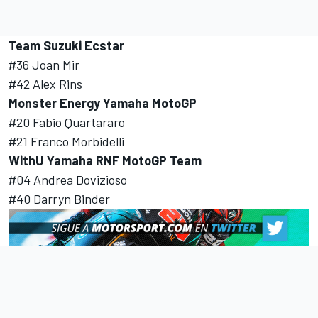
Team Suzuki Ecstar
#36 Joan Mir
#42
Alex Rins
Monster Energy Yamaha MotoGP
#20 Fabio Quartararo
#21
Franco Morbidelli
WithU Yamaha RNF MotoGP Team
#04
Andrea Dovizioso
#40
Darryn Binder