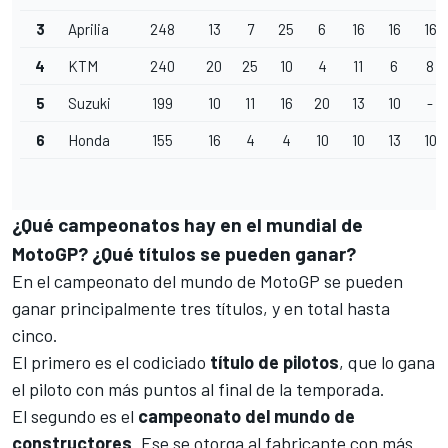
3
Aprilia
248
13
7
25
6
16
16
16
4
KTM
240
20
25
10
4
11
6
8
5
Suzuki
199
10
11
16
20
13
10
-
6
Honda
155
16
4
4
10
10
13
10
¿Qué campeonatos hay en el mundial de
MotoGP? ¿Qué títulos se pueden ganar?
En el campeonato del mundo de
MotoGP
se pueden
ganar principalmente tres títulos, y en total hasta
cinco.
El primero es el codiciado
título de pilotos
, que lo gana
el piloto con más puntos al final de la temporada.
El segundo es el
campeonato del mundo de
constructores
. Ese se otorga al fabricante con más