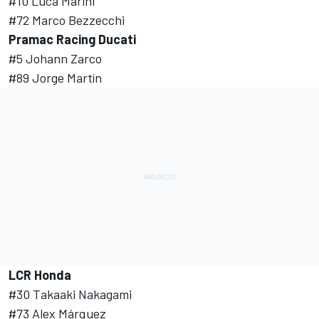
#10
Luca Marini
#72
Marco Bezzecchi
Pramac Racing Ducati
#5
Johann Zarco
#89 Jorge Martín
LCR Honda
#30
Takaaki Nakagami
#73
Alex Márquez