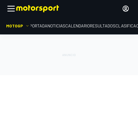
MOTOGP
PORTADA
NOTICIAS
CALENDARIO
RESULTADOS
CLASIFICA