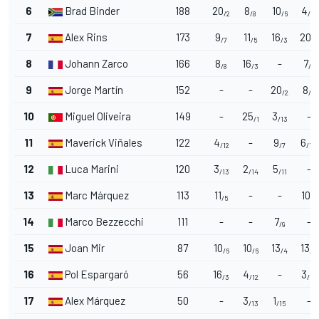
6
Brad Binder
188
20
8
10
4
/2
/8
/6
/12
7
Alex Rins
173
9
11
16
20
/7
/5
/3
/2
8
Johann Zarco
166
8
16
-
7
/8
/3
/9
9
Jorge Martín
152
-
-
20
8
/2
/8
10
Miguel Oliveira
149
-
25
3
-
/1
/13
11
Maverick Viñales
122
4
-
9
6
/12
/7
/10
12
Luca Marini
120
3
2
5
-
/13
/14
/11
13
Marc Márquez
113
11
-
-
10
/5
/6
14
Marco Bezzecchi
111
-
-
7
-
/9
15
Joan Mir
87
10
10
13
13
/6
/6
/4
/4
16
Pol Espargaró
56
16
4
-
3
/3
/12
/13
17
Alex Márquez
50
-
3
1
-
/13
/15