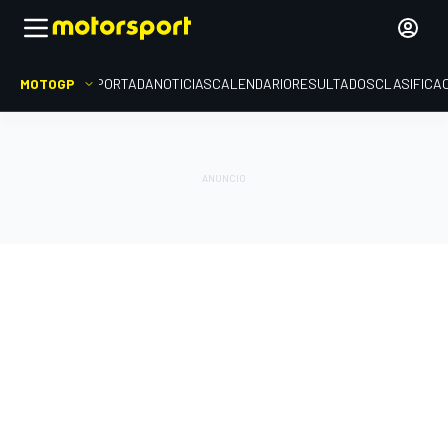
MOTOGP
PORTADA
NOTICIAS
CALENDARIO
RESULTADOS
CLASIFICA