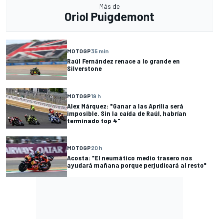
Más de
Oriol Puigdemont
MOTOGP
35 min
Raúl Fernández renace a lo grande en
Silverstone
MOTOGP
19 h
Alex Márquez: "Ganar a las Aprilia será
imposible. Sin la caída de Raúl, habrían
terminado top 4"
MOTOGP
20 h
Acosta: "El neumático medio trasero nos
ayudará mañana porque perjudicará al resto"