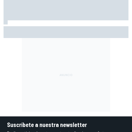
Moto2 en Silverstone - Manu González celebra antes de
tiempo y pierde la victoria; Salac gana
Suscríbete a nuestra newsletter