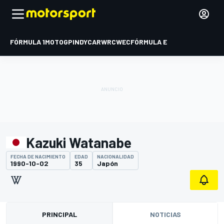
FÓRMULA 1
MOTOGP
INDYCAR
WRC
WEC
FÓRMULA E
Kazuki Watanabe
FECHA DE NACIMIENTO
EDAD
NACIONALIDAD
1990-10-02
35
Japón
PRINCIPAL
NOTICIAS