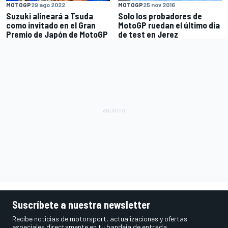
MOTOGP
29 ago 2022
MOTOGP
25 nov 2016
Suzuki alineará a Tsuda
Solo los probadores de
como invitado en el Gran
MotoGP ruedan el último día
Premio de Japón de MotoGP
de test en Jerez
Suscríbete a nuestra newsletter
Recibe noticias de motorsport, actualizaciones y ofertas
especiales directamente en tu bandeja de entrada.