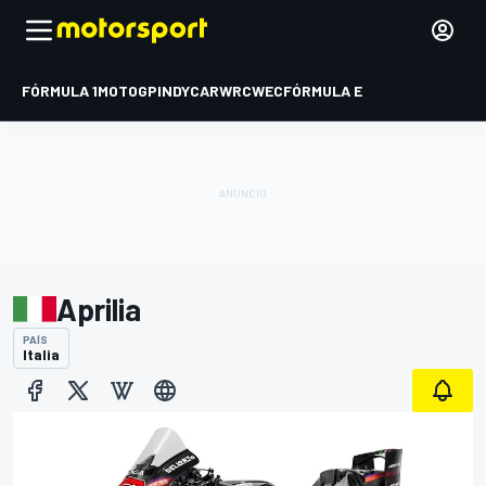
FÓRMULA 1
MOTOGP
INDYCAR
WRC
WEC
FÓRMULA E
Aprilia
PAÍS
Italia