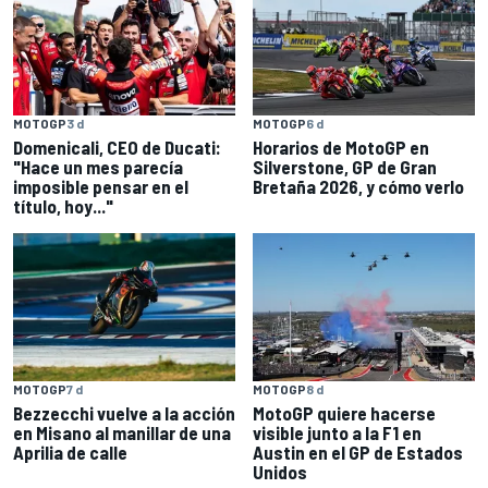
MOTOGP
3 d
MOTOGP
6 d
Domenicali, CEO de Ducati:
Horarios de MotoGP en
"Hace un mes parecía
Silverstone, GP de Gran
imposible pensar en el
Bretaña 2026, y cómo verlo
título, hoy..."
MOTOGP
7 d
MOTOGP
8 d
Bezzecchi vuelve a la acción
MotoGP quiere hacerse
en Misano al manillar de una
visible junto a la F1 en
Aprilia de calle
Austin en el GP de Estados
Unidos