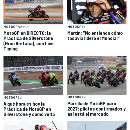
MOTOGP
42 min
MOTOGP
1 d
MotoGP en DIRECTO: la
Martín: "No entiendo cómo
Práctica de Silverstone
todavía lidero el Mundial"
(Gran Bretaña), con Live
Timing
MOTOGP
2 d
MOTOGP
1 d
Parrilla de MotoGP para
A qué hora es hoy la
2027: pilotos confirmados y
Práctica de MotoGP en
así está el mercado
Silverstone y cómo verla