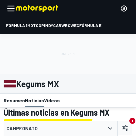
FÓRMULA 1
MOTOGP
INDYCAR
WRC
WEC
FÓRMULA E
Kegums MX
Resumen
Noticias
Videos
Últimas noticias en Kegums MX
1
CAMPEONATO