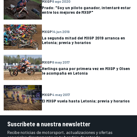
MXGP
8 ago 2020
Prado: "Soy un piloto ganador, intentaré estar
entre los mejores de MXGP"
MXGP
14 jun 2019
La segunda mitad del MXGP 2019 arranca en
Letonia; previa y horarios
MXGP
8 may 2017
Herlings gana por primera vez en MXGP y Olsen
le acompaña en Letonia
MXGP
4 may 2017
El MXGP vuela hasta Letonia; previa y horarios
Suscríbete a nuestra newsletter
Recibe noticias de motorsport, actualizaciones y ofertas