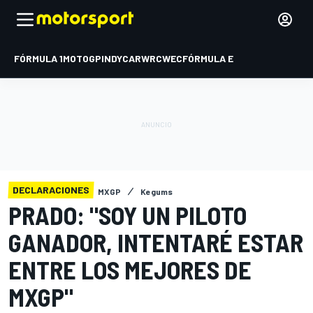
FÓRMULA 1
MOTOGP
INDYCAR
WRC
WEC
FÓRMULA E
DECLARACIONES
MXGP
Kegums
PRADO: "SOY UN PILOTO
GANADOR, INTENTARÉ ESTAR
ENTRE LOS MEJORES DE
MXGP"