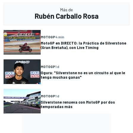
Más de
Rubén Carballo Rosa
MOTOGP
4 min
MotoGP en DIRECTO: la Práctica de Silverstone
(Gran Bretaña), con Live Timing
MOTOGP
1 d
Ogura: "Silverstone no es un circuito al que le
tenga muchas ganas"
MOTOGP
1 d
Silverstone renueva con MotoGP por dos
temporadas más