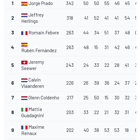
1
Jorge Prado
342
50
50
55
46
45
4
Jeffrey
2
318
41
52
41
41
54
59
Herlings
3
Romain Febvre
263
44
34
51
37
48
0
4
263
48
15
31
42
46
4
Rubén Fernández
Jeremy
5
243
24
33
22
28
41
39
Seewer
Calvin
6
226
26
39
36
24
37
29
Vlaanderen
7
Glenn Coldenhoff
217
25
50
15
30
32
38
Mattia
8
203
33
22
21
32
31
47
Guadagnini
Maxime
9
202
40
38
53
53
18
0
Renaux