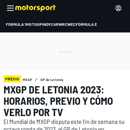
FÓRMULA 1
MOTOGP
INDYCAR
WRC
WEC
FÓRMULA E
PREVIO
MXGP
GP de Letonia
MXGP DE LETONIA 2023:
HORARIOS, PREVIO Y CÓMO
VERLO POR TV
El Mundial de MXGP disputa este fin de semana su
octava ronda de 2023, el GP de Letonia en