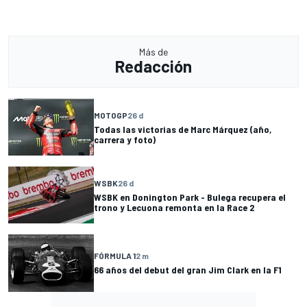
Más de
Redacción
MOTOGP
26 d
Todas las victorias de Marc Márquez (año,
carrera y foto)
WSBK
26 d
WSBK en Donington Park - Bulega recupera el
trono y Lecuona remonta en la Race 2
FÓRMULA 1
2 m
66 años del debut del gran Jim Clark en la F1