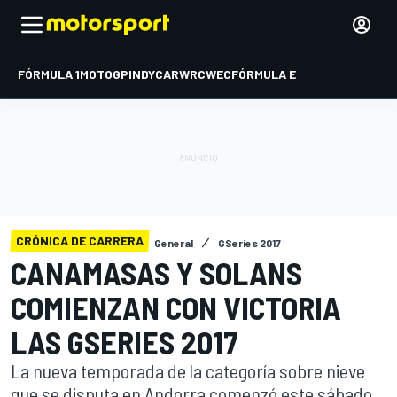
FÓRMULA 1
MOTOGP
INDYCAR
WRC
WEC
FÓRMULA E
CRÓNICA DE CARRERA
General
GSeries 2017
CANAMASAS Y SOLANS
COMIENZAN CON VICTORIA
LAS GSERIES 2017
La nueva temporada de la categoría sobre nieve
que se disputa en Andorra comenzó este sábado