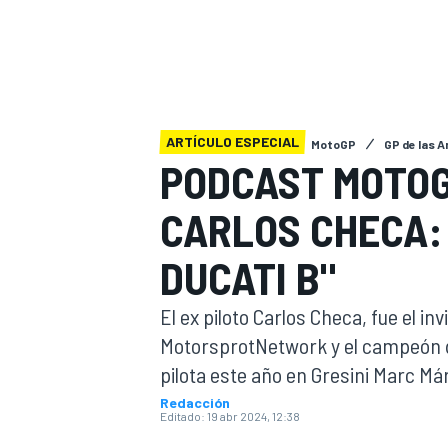
INDYCAR
WRC
ARTÍCULO ESPECIAL
MotoGP
GP de las 
PODCAST MOTOGP
CARLOS CHECA:
DUCATI B"
El ex piloto Carlos Checa, fue el i
MotorsprotNetwork y el campeón d
WEC
FÓRMULA E
pilota este año en Gresini Marc Már
Redacción
Editado:
19 abr 2024, 12:38