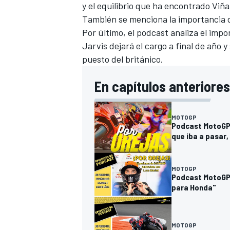
y el equilibrio que ha encontrado Viña
También se menciona la importancia 
Por último, el podcast analiza el im
Jarvis dejará el cargo a final de año y
puesto del británico.
En capítulos anteriores
MOTOGP
Podcast MotoGP 
que iba a pasar,
MOTOGP
Podcast MotoGP '
para Honda"
MOTOGP