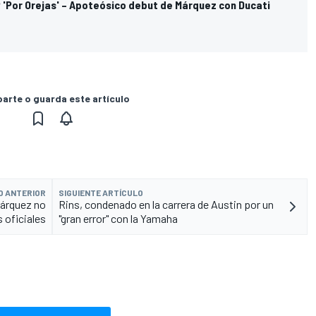
'Por Orejas' – Apoteósico debut de Márquez con Ducati
rte o guarda este artículo
O ANTERIOR
SIGUIENTE ARTÍCULO
Márquez no
Rins, condenado en la carrera de Austin por un
 oficiales
"gran error" con la Yamaha