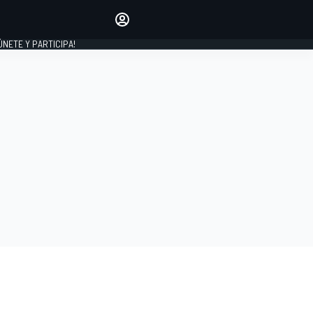
Haz que tu voz se escuche
comentando los artículos
 ÚNETE Y PARTICIPA!
INICIAR SESIÓN
EDICIÓN
ESPAÑA