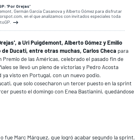
: 'Por Orejas'
demont, Germán García Casanova y Alberto Gómez para disfrutar
orspot.com, en el que analizamos con invitados especiales toda
otoGP.
Orejas', a Uri Puigdemont, Alberto Gómez y Emilio
o de Ducati, entre otras muchas, Carlos Checa
para
an Premio de las Américas, celebrado el pasado fin de
ñales
se llevó un pleno de victorias y
Pedro Acosta
 ya visto en Portugal, con un nuevo podio.
Ducati, que solo cosecharon un tercer puesto en la sprint
ercer puesto el domingo con
Enea Bastianini
, quedándose
do fue
Marc Márquez
, que logró acabar segundo la sprint.