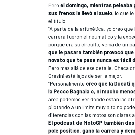
Pero
el domingo, mientras peleaba p
sus frenos le llevó al suelo
, lo que l
el título.
"A parte de la aritmética, yo creo que
carrera fueron el neumático y la expe
porque era su circuito, venía de un p
que le pasara también provocó que 
novato que te pase nunca es fácil d
Pero más allá de ese detalle, Checa c
Gresini está lejos de ser la mejor.
MÁS CATEGORÍAS
"Personalmente
creo que la Ducati q
la Pecco Bagnaia o, ni mucho menos
área podemos ver dónde están las otra
pilotando a un límite muy alto no po
diferencias con las motos son claras a
El podcast de MotoGP también desta
pole position, ganó la carrera y de