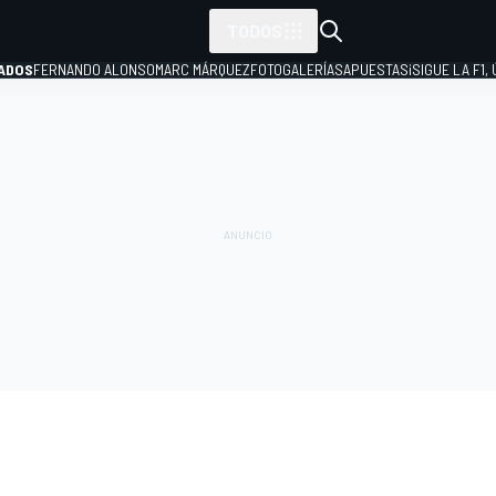
TODOS
ADOS
FERNANDO ALONSO
MARC MÁRQUEZ
FOTOGALERÍAS
APUESTAS
¡SIGUE LA F1,
P