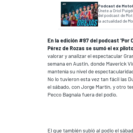
Podcast de MotoGP
Únete a Oriol Puig
del podcast de Mot
la actualidad de M
En la edición #97 del podcast 'Por 
Pérez de Rozas se sumó el ex pilot
valorar y analizar el espectacular Gr
semana en Austin, donde
Maverick Vi
mantenía su nivel de espectacularidad
No lo tuvieron esta vez tan fácil las 
el sábado, con
Jorge Martín
, y otro t
Pecco Bagnaia
fuera del podio.
El que también subió al podio el sába