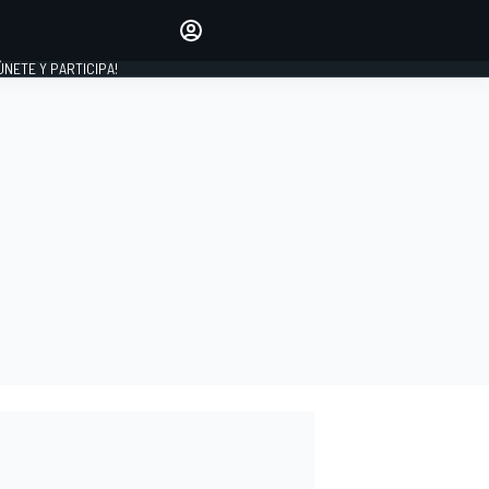
Haz que tu voz se escuche
comentando los artículos
 ÚNETE Y PARTICIPA!
INICIAR SESIÓN
EDICIÓN
ESPAÑA