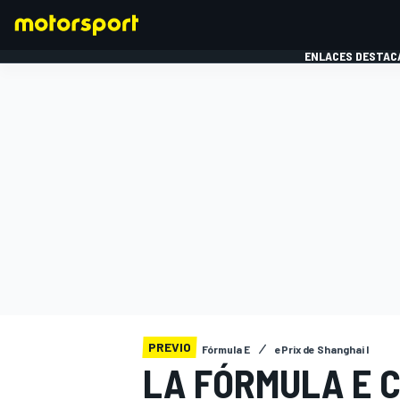
ENLACES DESTAC
FÓRMULA 1
MOTOG
PREVIO
Fórmula E
ePrix de Shanghai I
LA FÓRMULA E C