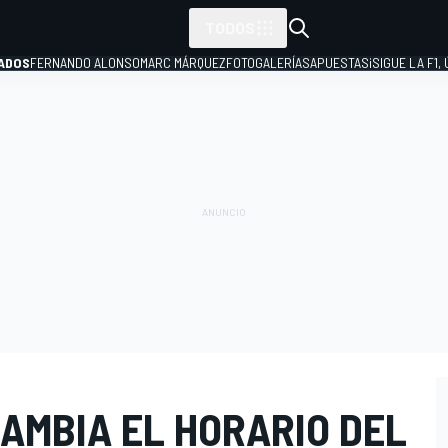
TODOS
ADOS
FERNANDO ALONSO
MARC MÁRQUEZ
FOTOGALERÍAS
APUESTAS
¡SIGUE LA F1,
P
AMBIA EL HORARIO DEL