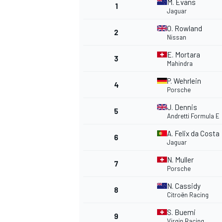
M. Evans
1
Jaguar
O. Rowland
2
Nissan
E. Mortara
3
Mahindra
P. Wehrlein
4
Porsche
J. Dennis
5
Andretti Formula E
A. Felix da Costa
6
Jaguar
N. Muller
7
Porsche
N. Cassidy
8
Citroën Racing
S. Buemi
9
Virgin Racing