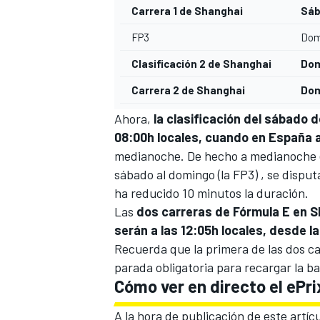
Carrera 1 de Shanghai
Sáb
FP3
Domi
Clasificación 2 de Shanghai
Dom
Carrera 2 de Shanghai
Dom
Ahora,
la clasificación del sábado d
08:00h locales, cuando en España 
medianoche. De hecho a medianoche en 
sábado al domingo (la FP3) , se disputa
MÁS CATEGORÍAS
ha reducido 10 minutos la duración.
Las
dos carreras de Fórmula E en Sha
serán a las 12:05h locales, desde 
Recuerda que la primera de las dos ca
parada obligatoria para recargar la ba
Cómo ver en directo el ePri
A la hora de publicación de este artíc