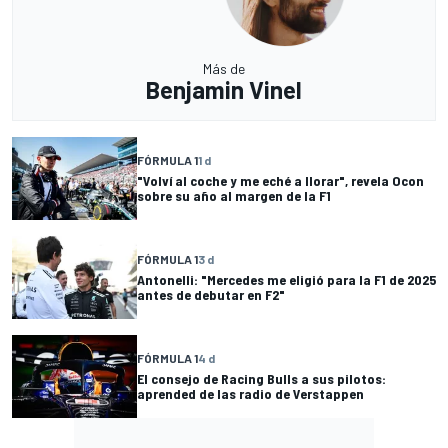
Más de
Benjamin Vinel
FÓRMULA 1
1 d
"Volví al coche y me eché a llorar", revela Ocon
sobre su año al margen de la F1
FÓRMULA 1
3 d
Antonelli: "Mercedes me eligió para la F1 de 2025
antes de debutar en F2"
FÓRMULA 1
4 d
El consejo de Racing Bulls a sus pilotos:
aprended de las radio de Verstappen