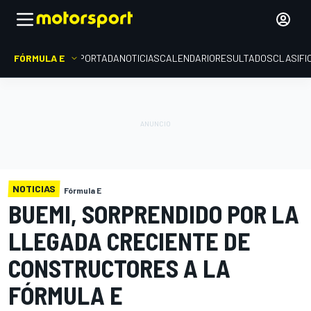
FÓRMULA E
PORTADA
NOTICIAS
CALENDARIO
RESULTADOS
CLASIFI
NOTICIAS
Fórmula E
BUEMI, SORPRENDIDO POR LA
LLEGADA CRECIENTE DE
CONSTRUCTORES A LA
FÓRMULA E