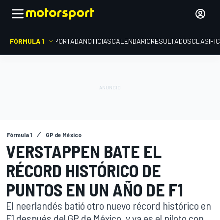
FÓRMULA 1
PORTADA
NOTICIAS
CALENDARIO
RESULTADOS
CLASIFI
Fórmula 1
GP de México
VERSTAPPEN BATE EL
RÉCORD HISTÓRICO DE
PUNTOS EN UN AÑO DE F1
El neerlandés batió otro nuevo récord histórico en
F1 después del GP de México, y ya es el piloto con