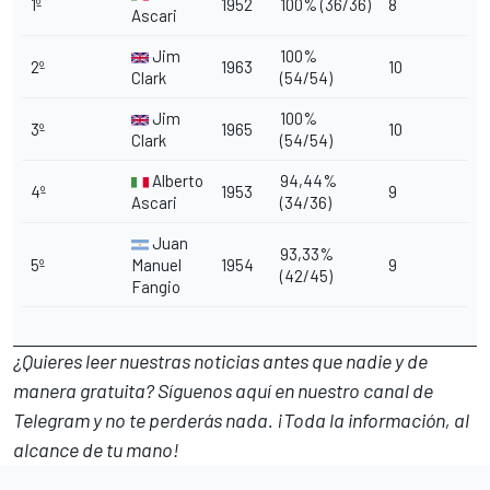
1º
1952
100% (36/36)
8
Ascari
Jim
100%
2º
1963
10
Clark
(54/54)
Jim
100%
3º
1965
10
Clark
(54/54)
Alberto
94,44%
4º
1953
9
Ascari
(34/36)
Juan
93,33%
5º
Manuel
1954
9
(42/45)
Fangio
¿Quieres leer nuestras noticias antes que nadie y de
manera gratuita? Síguenos
aquí en nuestro canal de
Telegram
y no te perderás nada. ¡Toda la información, al
alcance de tu mano!