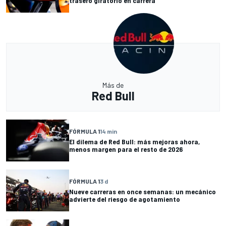
trasero giratorio en carrera
Más de
Red Bull
FÓRMULA 1
14 min
El dilema de Red Bull: más mejoras ahora,
menos margen para el resto de 2026
FÓRMULA 1
3 d
Nueve carreras en once semanas: un mecánico
advierte del riesgo de agotamiento