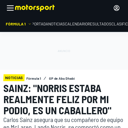
FÓRMULA 1
PORTADA
NOTICIAS
CALENDARIO
RESULTADOS
CLASIFI
NOTICIAS
Fórmula 1
GP de Abu Dhabi
SAINZ: "NORRIS ESTABA
REALMENTE FELIZ POR MI
PODIO, ES UN CABALLERO"
Carlos Sainz asegura que su compañero de equipo
en McLaren, Lando Norris, se comportó como un