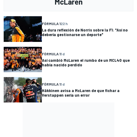
McLaren
FÓRMULA 1
22 h
La dura reflexión de Norris sobre la F1: "Así no
debería gestionarse un deporte"
FÓRMULA 1
1 d
Así cambió McLaren el rumbo de un MCL40 que
había nacido perdido
FÓRMULA 1
1 d
Häkkinen avisa a McLaren de que fichar a
Verstappen sería un error