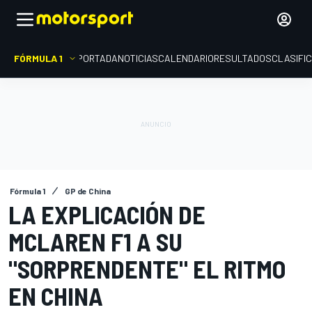
FÓRMULA 1
PORTADA
NOTICIAS
CALENDARIO
RESULTADOS
CLASIFI
Fórmula 1
GP de China
LA EXPLICACIÓN DE
MCLAREN F1 A SU
"SORPRENDENTE" EL RITMO
EN CHINA