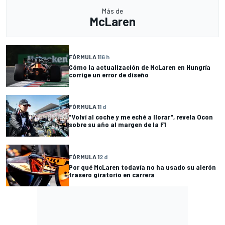
Más de
McLaren
FÓRMULA 1
16 h
Cómo la actualización de McLaren en Hungría
corrige un error de diseño
FÓRMULA 1
1 d
"Volví al coche y me eché a llorar", revela Ocon
sobre su año al margen de la F1
FÓRMULA 1
2 d
Por qué McLaren todavía no ha usado su alerón
trasero giratorio en carrera