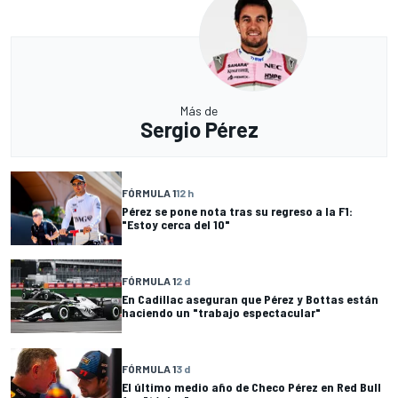
Más de
Sergio Pérez
FÓRMULA 1
12 h
Pérez se pone nota tras su regreso a la F1:
"Estoy cerca del 10"
FÓRMULA 1
2 d
En Cadillac aseguran que Pérez y Bottas están
haciendo un "trabajo espectacular"
FÓRMULA 1
3 d
El último medio año de Checo Pérez en Red Bull