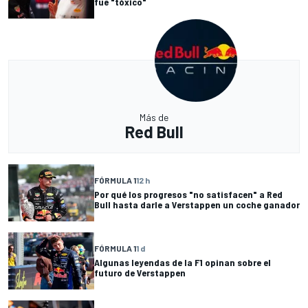
fue "tóxico"
Más de
Red Bull
FÓRMULA 1
12 h
Por qué los progresos "no satisfacen" a Red
Bull hasta darle a Verstappen un coche ganador
FÓRMULA 1
1 d
Algunas leyendas de la F1 opinan sobre el
futuro de Verstappen