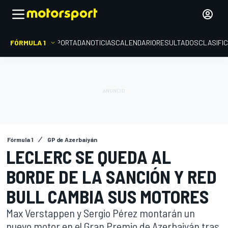
FÓRMULA 1
PORTADA
NOTICIAS
CALENDARIO
RESULTADOS
CLASIFI
Fórmula 1
GP de Azerbaiyán
LECLERC SE QUEDA AL
BORDE DE LA SANCIÓN Y RED
BULL CAMBIA SUS MOTORES
Max Verstappen y Sergio Pérez montarán un
nuevo motor en el Gran Premio de Azerbaiyán tras