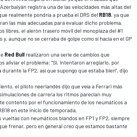
 Azerbaiyán
registra una de las velocidades más altas del
 que realmente pondría a prueba el DRS del
RB18
, ya que
 eran las más adecuadas para evaluar dicho problema.
s libres, el alerón trasero móvil del monoplaza del #1
ro y, aunque no se cerraba de golpe como sí hacía en el
GP
de
Red Bull
realizaron una serie de cambios que
 aliviar el problema: "Sí, intentaron arreglarlo, por
durante la FP2, así que supongo que estaba bien", dijo
ento, el piloto neerlandés dijo que veía a
Ferrari
más
simulaciones de carrera los ritmos parecían muy
te contento por el funcionamiento de los neumáticos a
RB18
en este inicio de temporada.
is vueltas con neumáticos blandos en FP1 y FP2, siempre
 que frenar, pero en general creo que estamos bastante