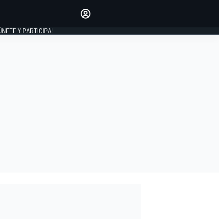
Haz que tu voz se escuche
comentando los artículos
 ÚNETE Y PARTICIPA!
INICIAR SESIÓN
EDICIÓN
ESPAÑA