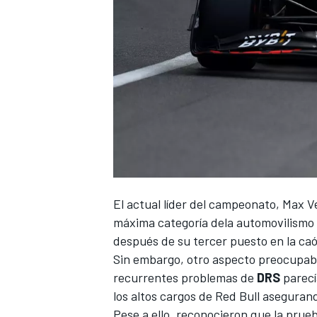
El actual líder del campeonato,
Max V
máxima categoría dela automovilismo c
después de su tercer puesto en la caó
Sin embargo, otro aspecto preocupaba 
recurrentes problemas de
DRS
parecí
los altos cargos de
Red Bull
asegurand
Pese a ello, reconocieron que la prueb