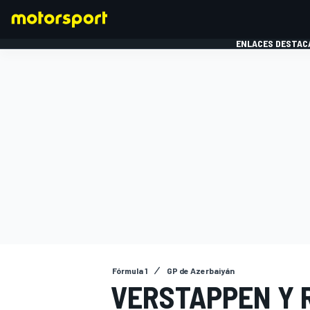
ENLACES DESTAC
FÓRMULA 1
MOTOG
Fórmula 1
GP de Azerbaiyán
VERSTAPPEN Y 