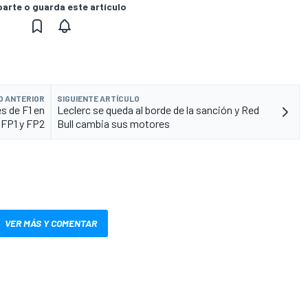
rte o guarda este artículo
O ANTERIOR
SIGUIENTE ARTÍCULO
s de F1 en
Leclerc se queda al borde de la sanción y Red
 FP1 y FP2
Bull cambia sus motores
VER MÁS Y COMENTAR