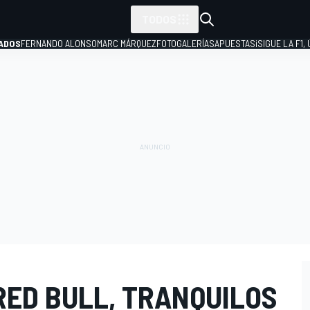
TODOS
ADOS
FERNANDO ALONSO
MARC MÁRQUEZ
FOTOGALERÍAS
APUESTAS
¡SIGUE LA F1,
P
RED BULL, TRANQUILOS