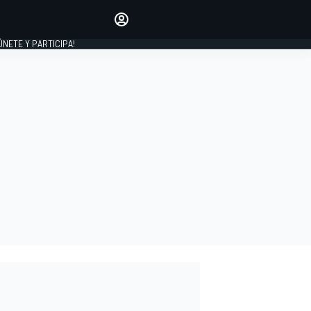
Haz que tu voz se escuche
comentando los artículos
 ÚNETE Y PARTICIPA!
INICIAR SESIÓN
EDICIÓN
ESPAÑA