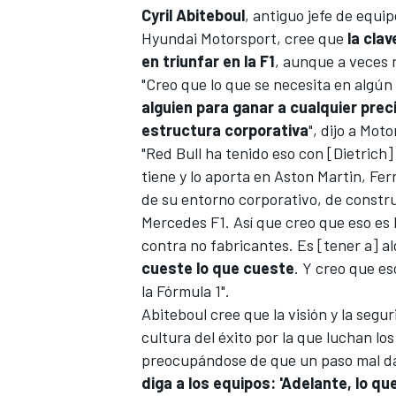
Cyril Abiteboul
, antiguo jefe de equi
Hyundai Motorsport, cree que
la cla
en triunfar en la F1
, aunque a veces 
"Creo que lo que se necesita en algún
alguien para ganar a cualquier prec
estructura corporativa
", dijo a
Moto
"
Red Bull
ha tenido eso con [Dietrich] 
tiene y lo aporta en Aston Martin,
Ferr
de su entorno corporativo, de constru
Mercedes F1. Así que creo que eso es 
contra no fabricantes. Es [tener a] a
cueste lo que cueste
. Y creo que es
la Fórmula 1".
Abiteboul cree que la visión y la seg
cultura del éxito por la que luchan lo
preocupándose de que un paso mal dad
diga a los equipos: 'Adelante, lo qu