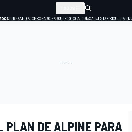
TODOS
ADOS
FERNANDO ALONSO
MARC MÁRQUEZ
FOTOGALERÍAS
APUESTAS
¡SIGUE LA F1,
P
L PLAN DE ALPINE PARA