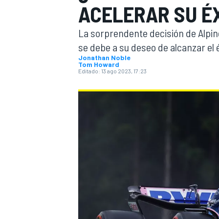
ACELERAR SU ÉX
INDYCAR
WRC
La sorprendente decisión de Alpine
se debe a su deseo de alcanzar el éx
Jonathan Noble
Tom Howard
Editado:
13 ago 2023, 17:23
WEC
FÓRMULA E