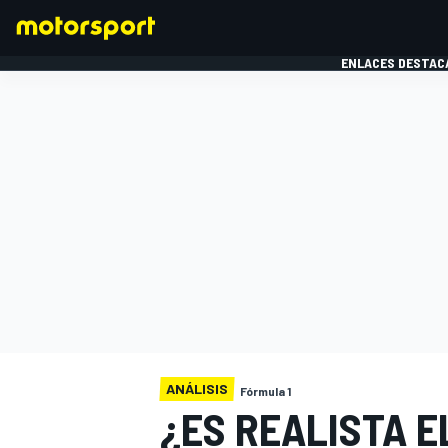
ENLACES DESTAC
FÓRMULA 1
MOTOG
ANÁLISIS
Fórmula 1
¿ES REALISTA E