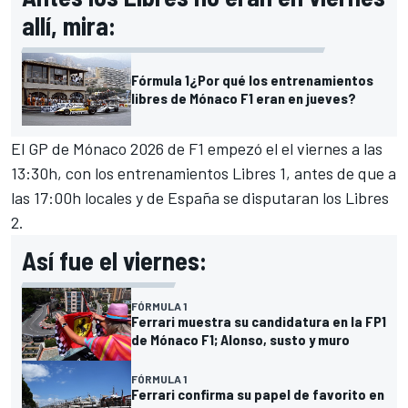
allí, mira:
Fórmula 1
¿Por qué los entrenamientos
libres de Mónaco F1 eran en jueves?
El GP de Mónaco 2026 de F1 empezó el el viernes a las
13:30h, con los entrenamientos Libres 1, antes de que a
las 17:00h locales y de España se disputaran los Libres
2.
Así fue el viernes:
FÓRMULA 1
Ferrari muestra su candidatura en la FP1
de Mónaco F1; Alonso, susto y muro
FÓRMULA 1
Ferrari confirma su papel de favorito en