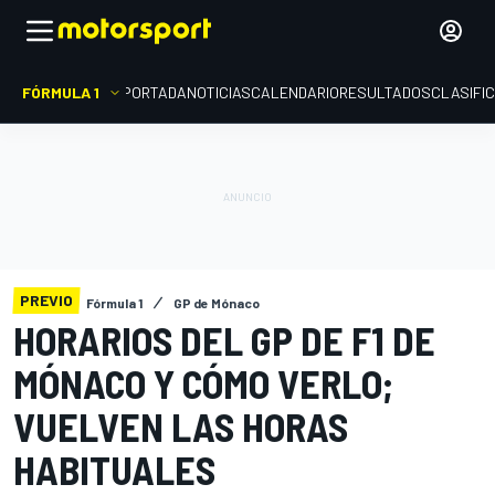
FÓRMULA 1
PORTADA
NOTICIAS
CALENDARIO
RESULTADOS
CLASIFI
PREVIO
Fórmula 1
GP de Mónaco
HORARIOS DEL GP DE F1 DE
MÓNACO Y CÓMO VERLO;
VUELVEN LAS HORAS
HABITUALES