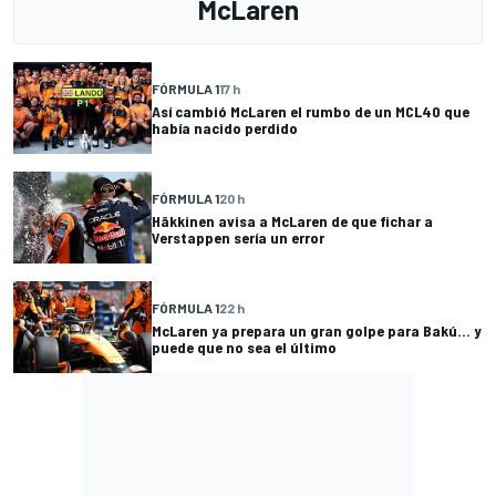
McLaren
FÓRMULA 1
17 h
Así cambió McLaren el rumbo de un MCL40 que
había nacido perdido
FÓRMULA 1
20 h
Häkkinen avisa a McLaren de que fichar a
Verstappen sería un error
FÓRMULA 1
22 h
McLaren ya prepara un gran golpe para Bakú... y
puede que no sea el último