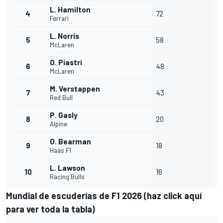
L. Hamilton
4
72
Ferrari
L. Norris
5
58
McLaren
O. Piastri
6
48
McLaren
M. Verstappen
7
43
Red Bull
P. Gasly
8
20
Alpine
O. Bearman
9
18
Haas F1
L. Lawson
10
16
Racing Bulls
Mundial de escuderías de F1 2026 (
haz click aquí
para ver toda la tabla
)