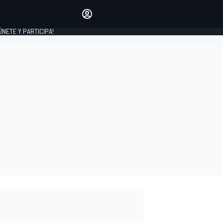
Haz que tu voz se escuche
comentando los artículos
 ÚNETE Y PARTICIPA!
INICIAR SESIÓN
EDICIÓN
ESPAÑA