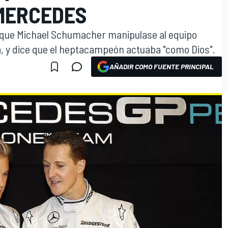
MERCEDES
que Michael Schumacher manipulase al equipo
a, y dice que el heptacampeón actuaba "como Dios".
AÑADIR COMO FUENTE PRINCIPAL