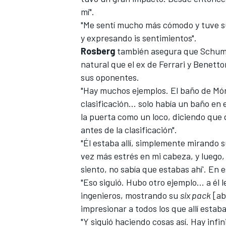
mí".
"Me sentí mucho más cómodo y tuve s
y expresando is sentimientos".
Rosberg
también asegura que Schumac
natural que el ex de Ferrari y Benett
sus oponentes.
"Hay muchos ejemplos. El baño de Món
clasificación... solo había un baño en 
la puerta como un loco, diciendo que 
antes de la clasificación".
MÁS CATEGORÍAS
"Él estaba allí, simplemente mirando 
vez más estrés en mi cabeza, y luego, a
siento, no sabía que estabas ahí'. En
"Eso siguió. Hubo otro ejemplo... a él
ingenieros, mostrando su
six pack
[ab
impresionar a todos los que allí esta
"Y siguió haciendo cosas así. Hay infin