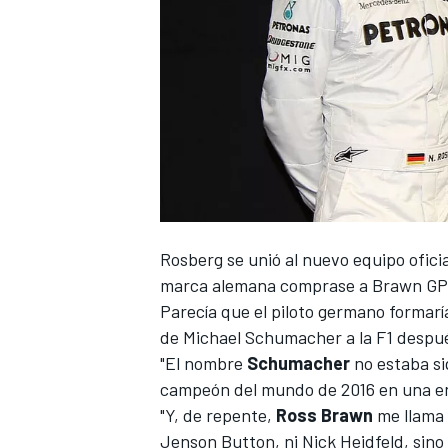
Rosberg se unió al nuevo equipo ofic
marca alemana comprase a Brawn GP, 
Parecía que el piloto germano formarí
de
Michael Schumacher
a la F1 despu
"El nombre
Schumacher
no estaba siq
campeón del mundo de 2016 en una ent
"Y, de repente,
Ross
Brawn
me llama 
Jenson Button, ni Nick Heidfeld, sin