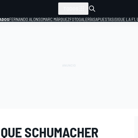
TODOS
ADOS
FERNANDO ALONSO
MARC MÁRQUEZ
FOTOGALERÍAS
APUESTAS
¡SIGUE LA F1,
P
 QUE SCHUMACHER