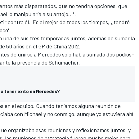
ientos más disparatados, que no tendría opciones, que
ael lo manipularía a su antojo...".
ir contra él. 'Es el mejor de todos los tiempos, ¿tendré
oco".
a una de sus tres temporadas juntos, además de sumar la
de 50 años en el GP de China 2012.
ntes de unirse a
Mercedes
solo había sumado dos podios–
 ante la presencia de Schumacher.
 a tener éxito en Mercedes?
s en el equipo
. Cuando teníamos alguna reunión de
gociaba con Michael y no conmigo, aunque yo estuviera ahí
 que organizaba esas reuniones y reflexionamos juntos, y
, las reuniones de estrategia fueron mucho mejor para