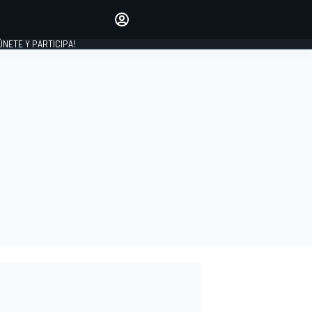
Haz que tu voz se escuche
comentando los artículos
 ÚNETE Y PARTICIPA!
INICIAR SESIÓN
EDICIÓN
ESPAÑA