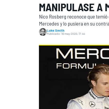
MANIPULASE A 
INDYCAR
WRC
Nico Rosberg reconoce que temió 
Mercedes y lo pusiera en su contr
Luke Smith
Publicado:
16 may 2020, 17:44
WEC
FÓRMULA E